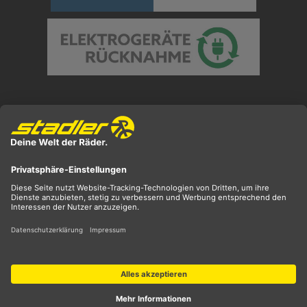
Preisangaben inkl. gesetzl. MwSt. und zzgl.
Versandkosten
** ehemaliger UVP
*** Preis entspricht unserem Markteinführungspreis