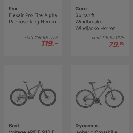
Fox
Gore
Flexair Pro Fire Alpha
Spinshift
Radhose lang Herren
Windbreaker
Windjacke Herren
statt
159.
99
UVP
statt
119.
95
UVP
119.-
79.
99
Scott
Dynamics
Voltage eRIDE 910 E-
Isobaric Crossbike