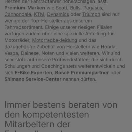
Herzen der Fahrradfahrer höherschlagen lässt.
Premium-Marken
wie
Scott
,
Bulls
,
Pegasus
,
Cannondale
,
KTM
,
Dynamics
oder
Triumph
sind nur
wenige der Top-Hersteller aus unserem
Fahrradsortiment. Einige unserer riesigen Filialen
verfügen zudem über eine spezielle Abteilung für
Motorräder,
Motorradbekleidung
und das
dazugehörige Zubehör von Herstellern wie Honda,
Vespa, Dainese, Nolan und vielen weiteren. Wir sind
sehr stolz auf unsere Profiwerkstätten, die sich durch
Schulungen und Coachings stets weiterentwickeln und
sich
E-Bike Experten
,
Bosch Premiumpartner
oder
Shimano Service-Center
nennen dürfen.
Immer bestens beraten von
den kompetentesten
Mitarbeitern der