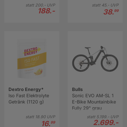
statt
200.-
UVP
statt
45.-
UVP
188.-
38.
99
Dextro Energy*
Bulls
Iso Fast Elektrolyte
Sonic EVO AM-SL 1
Getränk (1120 g)
E-Bike Mountainbike
Fully 29" grau
statt
18.
90
UVP
statt
5.199.-
UVP
2.699.-
16.
99