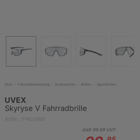
Start
Fahrradbekleidung
Accessoires
Brillen
Sportbrillen
UVEX
Skyryse V Fahrradbrille
ArtNr.: P-802665
statt
99.
99
UVP
95