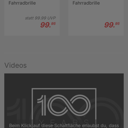
Fahrradbrille
Fahrradbrille
statt
99.
99
UVP
99.
99.
95
95
Videos
Beim Klick auf diese Schaltfläche erlaubst du, dass