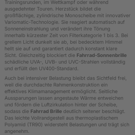
Trainingsrunden, im Wettkampf oder während
ausgedehnter Touren. Herzstück bildet die
großflächige, zylindrische Monoscheibe mit innovativer
Variomatic-Technologie. Sie reagiert automatisch auf
Sonneneinstrahlung und verändert ihre Tönung
innerhalb kürzester Zeit von Filterkategorie 1 bis 3. Bei
grellem Licht dunkelt sie ab, bei bedecktem Himmel
hellt sie auf und garantiert dadurch konstant klare
Sicht. Gleichzeitig blockiert die
Fahrrad-Sonnenbrille
schädliche UVA-, UVB- und UVC-Strahlen vollständig
und erfüllt den UV400-Standard.
Auch bei intensiver Belastung bleibt das Sichtfeld frei,
weil die durchdachte Rahmenkonstruktion ein
effektives Klimamanagement ermöglicht. Seitliche
Aussparungen lassen angestaute Wärme entweichen
und fördern die Luftzirkulation hinter der Scheibe,
sodass die
Fahrrad Brille
deutlich seltener beschlägt.
Das leichte Vollrandgestell aus thermoplastischem
Polyamid (TR90) widersteht Belastungen und trägt sich
angenehm.