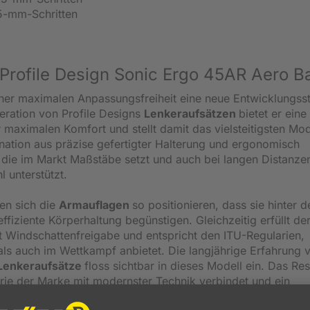
5-mm-Schritten
Profile Design Sonic Ergo 45AR Aero B
iner maximalen Anpassungsfreiheit eine neue Entwicklungss
neration von Profile Designs
Lenkeraufsätzen
bietet er eine
maximalen Komfort und stellt damit das vielsteitigsten Mod
nation aus präzise gefertigter Halterung und ergonomisch
die im Markt Maßstäbe setzt und auch bei langen Distanzen
l unterstützt.
sen sich die
Armauflagen
so positionieren, dass sie hinter 
fiziente Körperhaltung begünstigen. Gleichzeitig erfüllt de
 Windschattenfreigabe und entspricht den ITU-Regularien,
als auch im Wettkampf anbietet. Die langjährige Erfahrung 
Lenkeraufsätze
floss sichtbar in dieses Modell ein. Das Res
orie der Marke mit modernster Technik verbindet und ein
ssbarkeit verbindet.