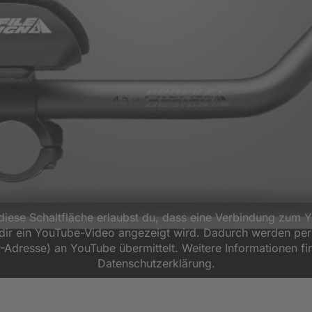
 diese Schaltfläche erlaubst du, dass eine Verbindung zum 
d dir ein YouTube-Video angezeigt wird. Dadurch werden p
P-Adresse) an YouTube übermittelt. Weitere Informationen fi
Datenschutzerklärung.