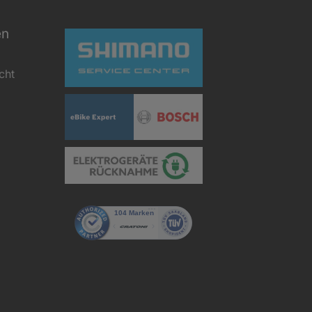
en
cht