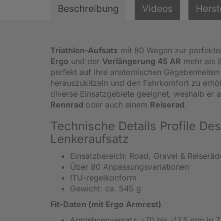
Beschreibung
Videos
Herst
Triathlon-Aufsatz
mit 80 Wegen zur perfekte
Ergo
und der
Verlängerung 45 AR
mehr als 8
perfekt auf Ihre anatomischen Gegebenheiten 
herauszukitzeln und den Fahrkomfort zu erh
diverse Einsatzgebiete geeignet, weshalb er
Rennrad
oder auch einem
Reiserad
.
Technische Details Profile De
Lenkeraufsatz
Einsatzbereich: Road, Gravel & Reiseräd
Über 80 Anpassungsvariationen
ITU-regelkonform
Gewicht: ca. 545 g
Fit-Daten (mit Ergo Armrest)
Armlehnenversatz: -70 bis -17,5 mm in 