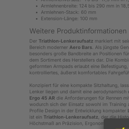
Armlehnenbreite: 124 bis 290 mm in 18,
Armlehnen-Stack: 60 mm
Extension-Länge: 100 mm
Weitere Produktinformationen 
Der
Triathlon-Lenkeraufsatz
markiert mit se
Bereich moderner
Aero Bars
. Als jüngste Ge
besonders große Bandbreite an Positionen für 
dem Sortiment des Herstellers dar. Die Kombi
geformten Armpads erlaubt eine Befestigung, 
kontrolliertes, äußerst komfortables Fahrgefüh
Konzipiert für eine kompakte Sitzhaltung, las
Lenker liegen und damit eine aerodynamisch ef
Ergo 45 AR
die Anforderungen für Rennen mit
wodurch sich der Einsatz sowohl im Training 
Profile Design in der Entwicklung kompakter
ist ein
Triathlon-Lenkeraufsatz
, der die Hist
Höchstmaß an Präzision, Ergonomie und Anpa