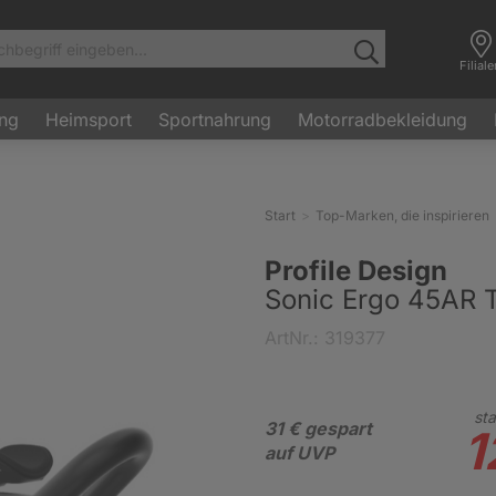
Filial
ung
Heimsport
Sportnahrung
Motorradbekleidung
Start
Top-Marken, die inspirieren
Profile Design
Sonic Ergo 45AR T
ArtNr.: 319377
sta
31 € gespart
1
auf UVP