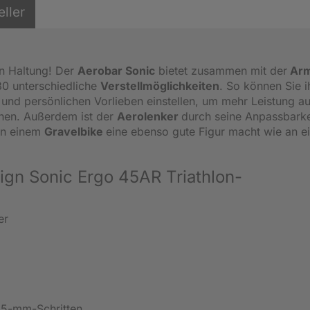
eller
n Haltung! Der
Aerobar Sonic
bietet zusammen mit der
Arm
0 unterschiedliche
Verstellmöglichkeiten
. So können Sie i
und persönlichen Vorlieben einstellen, um mehr Leistung au
öhen. Außerdem ist der
Aerolenker
durch seine Anpassbarke
 an einem
Gravelbike
eine ebenso gute Figur macht wie an 
sign Sonic Ergo 45AR Triathlon-
er
7,5-mm-Schritten