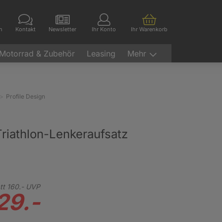
en
Kontakt
Newsletter
Ihr Konto
Ihr Warenkorb
Motorrad & Zubehör
Leasing
Mehr
Profile Design
riathlon-Lenkeraufsatz
tt
160.-
UVP
29.-