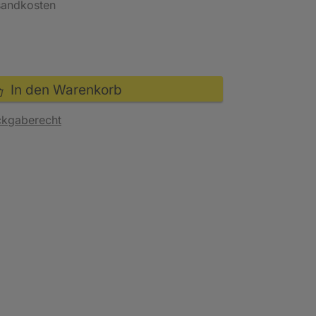
rsandkosten
In den Warenkorb
ckgaberecht