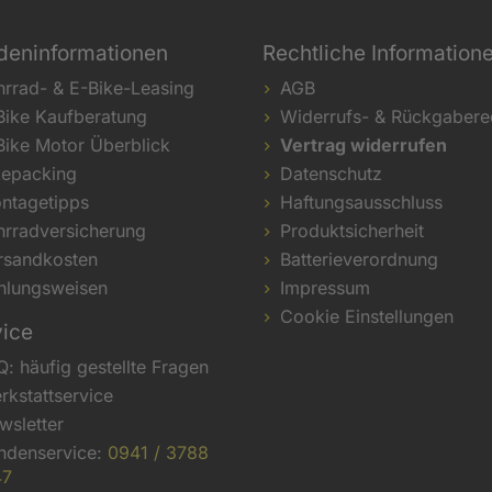
deninformationen
Rechtliche Information
hrrad- & E-Bike-Leasing
AGB
Bike Kaufberatung
Widerrufs- & Rückgabere
Bike Motor Überblick
Vertrag widerrufen
kepacking
Datenschutz
ntagetipps
Haftungsausschluss
hrradversicherung
Produktsicherheit
rsandkosten
Batterieverordnung
hlungsweisen
Impressum
Cookie Einstellungen
vice
Q: häufig gestellte Fragen
rkstattservice
wsletter
ndenservice:
0941 / 3788
47