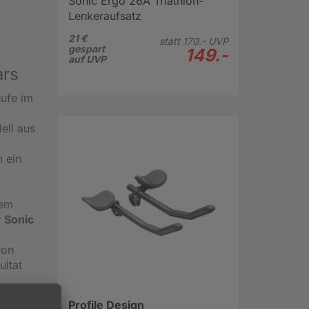
Sonic Ergo 26A Triathlon-
Lenkeraufsatz
21 €
statt
170.-
UVP
gespart
149.-
auf UVP
ars
tufe im
ell aus
 ein
dem
r
Sonic
von
ultat
Profile Design