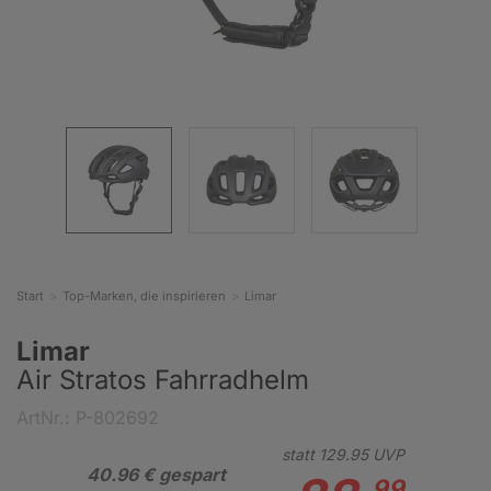
Start
Top-Marken, die inspirieren
Limar
Limar
Air Stratos Fahrradhelm
ArtNr.: P-802692
statt
129.
95
UVP
40.96 € gespart
99