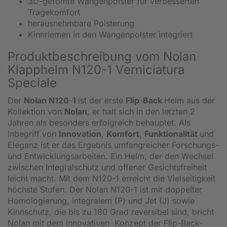
3D-gefomte Wangenpolster für verbesserten
Tragekomfort
herausnehmbare Polsterung
Kinnriemen in den Wangenpolster integriert
Produktbeschreibung vom Nolan
Klapphelm N120-1 Verniciatura
Speciale
Der
Nolan N120
-
1
ist der erste
Flip
-
Back
Helm aus der
Kollektion von
Nolan
, er halt sich in den letzten 2
Jahren als besonders erfolgreich behauptet. Als
Inbegriff von
Innovation
,
Komfort
,
Funktionalität
und
Eleganz ist er das Ergebnis umfangreicher Forschungs-
und Entwicklungsarbeiten. Ein Helm, der den Wechsel
zwischen Integralschutz und offener Gesichtsfreiheit
leicht macht. Mit dem N120-1 erreicht die Vielseitigkeit
höchste Stufen. Der Nolan N120-1 ist mit doppelter
Homologierung, integralem (P) und Jet (J) sowie
Kinnschutz, die bis zu 180 Grad reversibel sind, bricht
Nolan mit dem innovativen Konzept der Flip-Back-