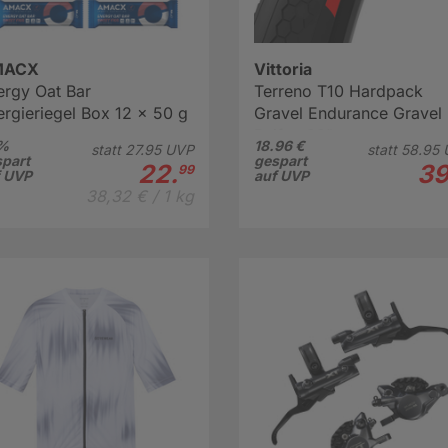
MACX
Vittoria
ergy Oat Bar
Terreno T10 Hardpack
rgieriegel Box 12 x 50 g
Gravel Endurance Gravel
Reifen 28"
 %
18.96 €
statt
27.
95
UVP
statt
58.
95
part
gespart
22.
39
99
f UVP
auf UVP
38,32 € / 1 kg