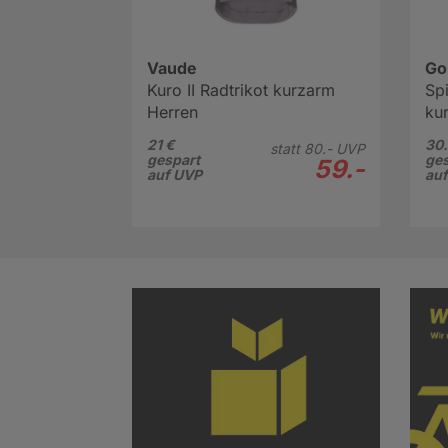
Vaude
Go
Kuro II Radtrikot kurzarm
Spi
Herren
ku
21 €
30.
statt
80.-
UVP
gespart
ges
59.-
auf UVP
au