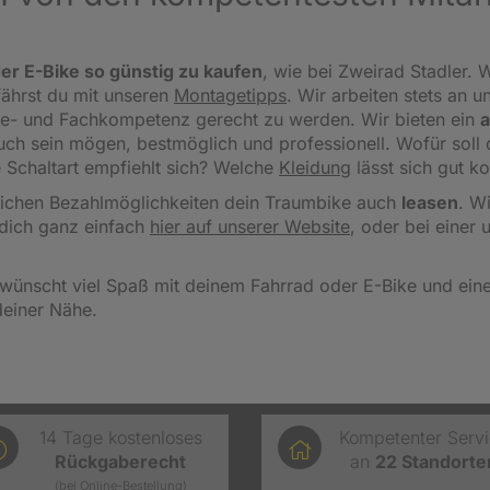
er E-Bike so günstig zu kaufen
, wie bei Zweirad Stadler. W
fährst du mit unseren
Montagetipps
.
Wir arbeiten stets an u
ce- und Fachkompetenz gerecht zu werden. Wir bieten ein
a
 auch sein mögen, bestmöglich und professionell. Wofür sol
 Schaltart empfiehlt sich? Welche
Kleidung
lässt sich gut k
reichen Bezahlmöglichkeiten dein Traumbike auch
leasen
. W
dich ganz einfach
hier auf unserer Website
, oder bei einer 
wünscht viel Spaß mit deinem Fahrrad oder E-Bike und einen
deiner Nähe.
14 Tage kostenloses
Kompetenter Serv
Rückgaberecht
an
22
Standorte
(bei Online-Bestellung)