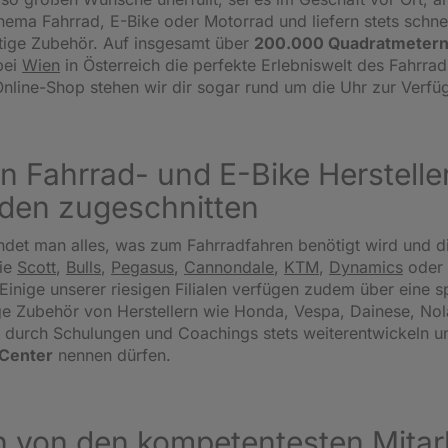
ema Fahrrad, E-Bike oder Motorrad und liefern stets schnel
tige Zubehör. Auf insgesamt über
200.000 Quadratmetern
bei
Wien
in Österreich die perfekte Erlebniswelt des Fahrrad
nline-Shop stehen wir dir sogar rund um die Uhr zur Verfü
n Fahrrad- und E-Bike Herstellern
den zugeschnitten
ndet man alles, was zum Fahrradfahren benötigt wird und d
ie
Scott
,
Bulls
,
Pegasus
,
Cannondale
,
KTM
,
Dynamics
oder
Einige unserer riesigen Filialen verfügen zudem über eine sp
 Zubehör von Herstellern wie Honda, Vespa, Dainese, Nolan
ich durch Schulungen und Coachings stets weiterentwickeln u
-Center
nennen dürfen.
 von den kompetentesten Mitarb