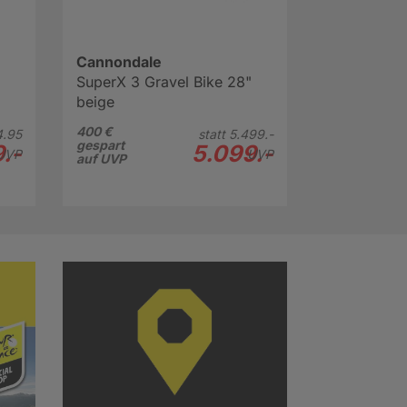
Cannondale
SuperX 3 Gravel Bike 28"
beige
400 €
.
95
statt
5.499.-
gespart
.-
5.099.-
UVP
UVP
auf UVP