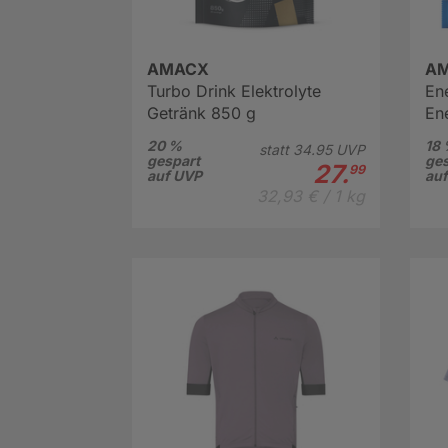
AMACX
A
Turbo Drink Elektrolyte
En
Getränk 850 g
Ene
20 %
18
statt
34.
95
UVP
gespart
ges
27.
99
auf UVP
au
32,93 € / 1 kg