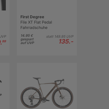
First Degree
File XT Flat Pedal
Fahrradschuhe
14.95 €
UVP
statt
149.
95
UVP
gespart
135.-
.
99
auf UVP