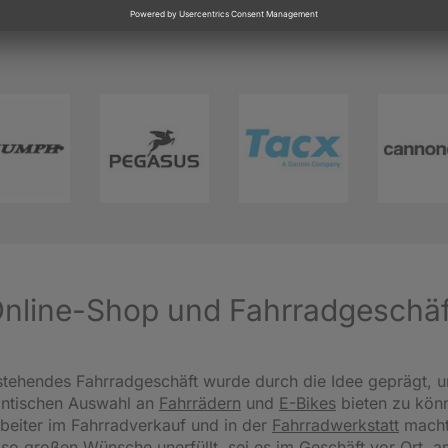
 Online-Shop und Fahrradgeschä
tehendes Fahrradgeschäft wurde durch die Idee geprägt, u
antischen Auswahl an
Fahrrädern
und
E-Bikes
bieten zu könn
beiter im Fahrradverkauf und in der
Fahrradwerkstatt
macht
 so großen Wünsche unerfüllt, sei es im Geschäft vor Ort, 