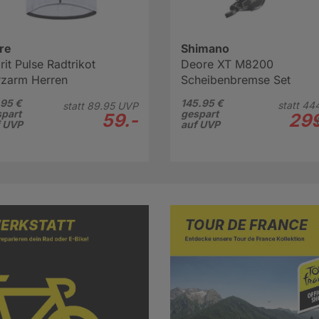
re
Shimano
rit Pulse Radtrikot
Deore XT M8200
rzarm Herren
Scheibenbremse Set
95 €
145.95 €
statt
444
statt
89.
95
UVP
part
gespart
59.-
299
f UVP
auf UVP