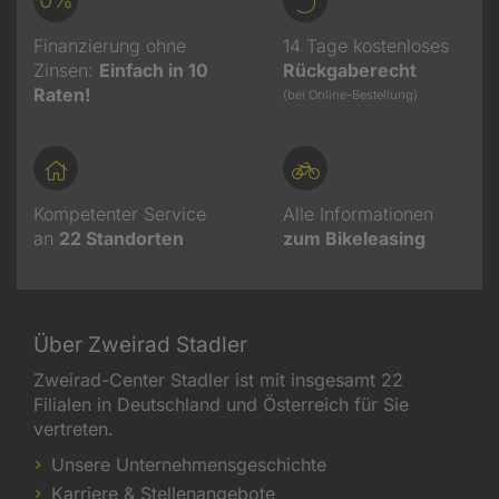
Finanzierung ohne
14 Tage kostenloses
Zinsen:
Einfach in 10
Rückgaberecht
Raten!
(bei Online-Bestellung)
Kompetenter Service
Alle Informationen
an
22
Standorten
zum Bikeleasing
Über Zweirad Stadler
Zweirad-Center Stadler ist mit insgesamt 22
Filialen in Deutschland und Österreich für Sie
vertreten.
Unsere Unternehmensgeschichte
Karriere & Stellenangebote