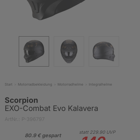
Start
Motorradbekleidung
Motorradhelme
Integralhelme
Scorpion
EXO-Combat Evo Kalavera
ArtNr.: P-396797
statt
229.
90
UVP
80.9 € gespart