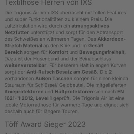
Textilhose Herren von IXS
Die Trigonis Air von IXS überrascht mit tollen Features
und super Funktionalitäten zu kleinem Preis. Die
Luftzirkulation wird durch ein
atmungsaktives
Netzfutter
unterstützt und sorgt für den Abtransport
des Schweißes an wärmeren Tagen. Das
Akkordeon-
Stretch Material
an den Knie und im
Gesäß
Bereich
sorgen für
Komfort
und
Bewegungsfreiheit
.
Dazu ist der Hosenbund und der Beinabschluss
weitenverstellbar
. Für besseren Halt in engen Kurven
sorgt der
Anti-Rutsch Besatz am Gesäß.
Die
2
vorhandenen
Außen Taschen
sorgen für einen kleinen
Stauraum für Schlüssel/ Geldbeutel. Die mitgelieferten
Knieprotektoren
und
Hüftprotektoren
sind nach
EN
1621- 1:2012, Level 1
geprüft. Die Trigonis Air ist eine
ideale Motorradhose für wärmere Tage und eignet sich
deshalb auch für längere Touren.
Töff Award Sieger 2023