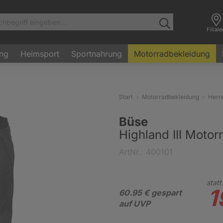
Filial
ung
Heimsport
Sportnahrung
Motorradbekleidung
Start
Motorradbekleidung
Herr
Büse
Highland III Motor
ArtNr.: 400101
statt
1
60.95 € gespart
auf UVP