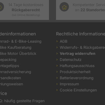
14 Tage kostenloses
Kompetenter Serv
Rückgaberecht
an
22
Standorte
(bei Online-Bestellung)
deninformationen
Rechtliche Information
hrrad- & E-Bike-Leasing
AGB
Bike Kaufberatung
Widerrufs- & Rückgabere
Bike Motor Überblick
Vertrag widerrufen
kepacking
Datenschutz
ntagetipps
Haftungsausschluss
hrradversicherung
Produktsicherheit
rsandkosten
Batterieverordnung
hlungsweisen
Impressum
Cookie Einstellungen
vice
Q: häufig gestellte Fragen