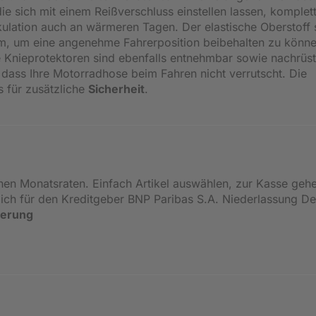
e sich mit einem Reißverschluss einstellen lassen, komplett
rkulation auch an wärmeren Tagen. Der elastische Oberstoff 
m, um eine angenehme Fahrerposition beibehalten zu könne
e Knieprotektoren sind ebenfalls entnehmbar sowie nachrüst
 dass Ihre Motorradhose beim Fahren nicht verrutscht. Die
s für zusätzliche
Sicherheit
.
inen Monatsraten. Einfach Artikel auswählen, zur Kasse geh
ßlich für den Kreditgeber BNP Paribas S.A. Niederlassung 
ierung