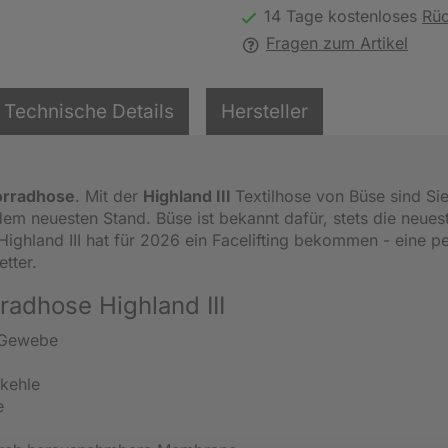
14 Tage kostenloses
Rü
Fragen zum Artikel
Technische Details
Hersteller
orradhose
. Mit der
Highland III
Textilhose von Büse sind Si
em neuesten Stand. Büse ist bekannt dafür, stets die neues
Highland III hat für 2026 ein Facelifting bekommen - eine p
tter.
radhose Highland III
l Gewebe
ekehle
e