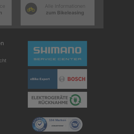
ice
Alle Informationen
n
zum Bikeleasing
en
cht