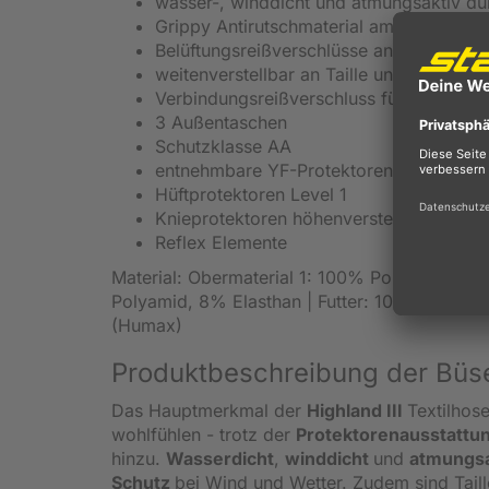
wasser-, winddicht und atmungsaktiv 
Grippy Antirutschmaterial am Gesäß
Belüftungsreißverschlüsse an den Obers
weitenverstellbar an Taille und Beinagsc
Verbindungsreißverschluss für Jacke
3 Außentaschen
Schutzklasse AA
entnehmbare YF-Protektoren an Knie - L
Hüftprotektoren Level 1
Knieprotektoren höhenverstellbar
Reflex Elemente
Material: Obermaterial 1: 100% Polyamid/Tact
Polyamid, 8% Elasthan | Futter: 100% Polye
(Humax)
Produktbeschreibung der Büse
Das Hauptmerkmal der
Highland III
Textilhose
wohlfühlen - trotz der
Protektorenausstattu
hinzu.
Wasserdicht
,
winddicht
und
atmungs
Schutz
bei Wind und Wetter. Zudem sind Tail