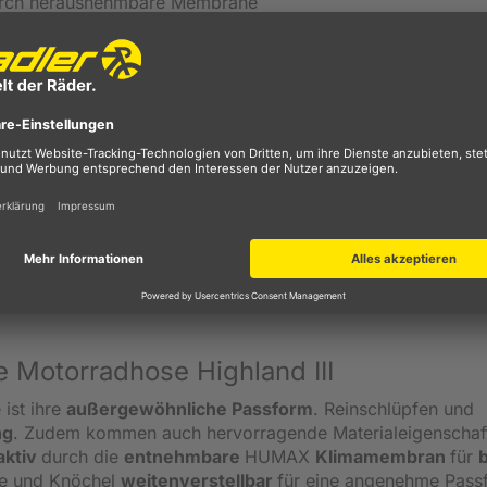
durch herausnehmbare Membrane
chenkeln
hluss
evel 2
el | Obermaterial 2: 100% Polyamid/Hitena | Obermaterial 
ster | herausnehmbare Innenhose: 100% Polyester/PU-Memb
 Motorradhose Highland III
 ist ihre
außergewöhnliche Passform
. Reinschlüpfen und
ng
. Zudem kommen auch hervorragende Materialeigenschaf
aktiv
durch die
entnehmbare
HUMAX
Klimamembran
für
le und Knöchel
weitenverstellbar
für eine angenehme Pass