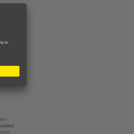
3: 92%
ran
ten
besten
form.