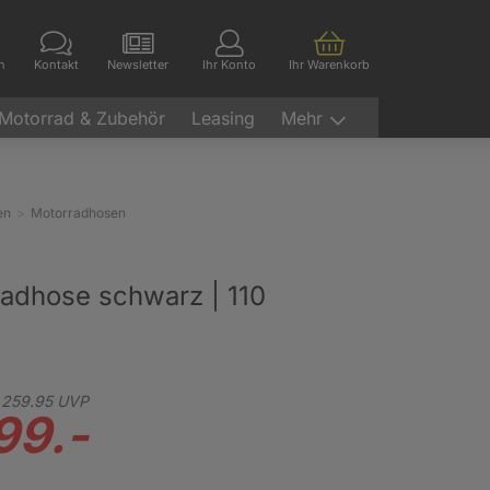
en
Kontakt
Newsletter
Ihr Konto
Ihr Warenkorb
Motorrad & Zubehör
Leasing
Mehr
en
Motorradhosen
radhose schwarz | 110
259.
95
UVP
99.-