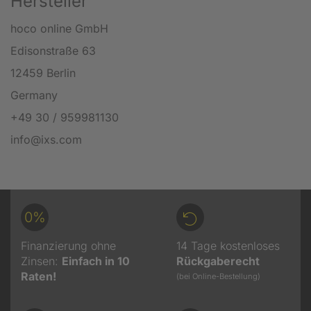
Hersteller
hoco online GmbH
Edisonstraße 63
12459 Berlin
Germany
+49 30 / 959981130
info@ixs.com
0%
Finanzierung ohne
14 Tage kostenloses
Zinsen:
Einfach in 10
Rückgaberecht
Raten!
(bei Online-Bestellung)