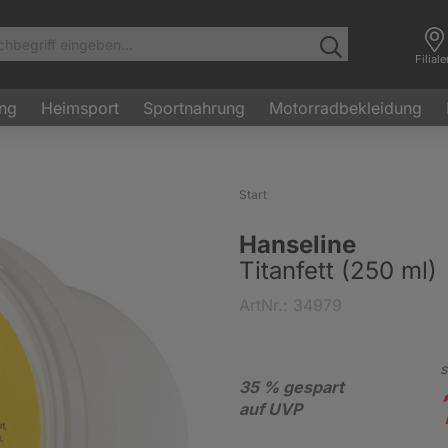
Filial
ung
Heimsport
Sportnahrung
Motorradbekleidung
Start
Hanseline
Titanfett (250 ml)
ArtNr.: 34979
s
35 % gespart
auf UVP