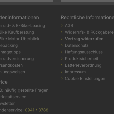
deninformationen
Rechtliche Information
hrrad- & E-Bike-Leasing
AGB
Bike Kaufberatung
Widerrufs- & Rückgabere
Bike Motor Überblick
Vertrag widerrufen
kepacking
Datenschutz
ntagetipps
Haftungsausschluss
hrradversicherung
Produktsicherheit
rsandkosten
Batterieverordnung
hlungsweisen
Impressum
Cookie Einstellungen
vice
Q: häufig gestellte Fragen
rkstattservice
wsletter
ndenservice:
0941 / 3788