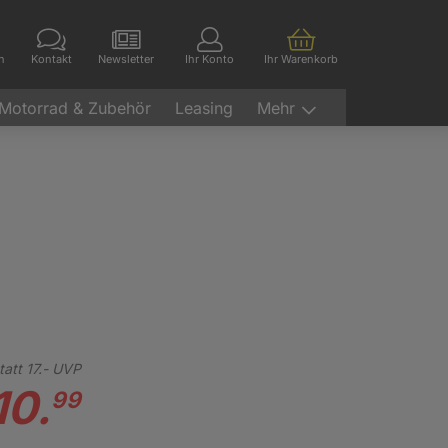
en
Kontakt
Newsletter
Ihr Konto
Ihr Warenkorb
Motorrad & Zubehör
Leasing
Mehr
tatt
17.-
UVP
10.
99