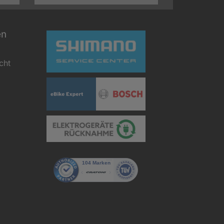
en
cht