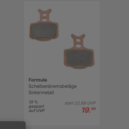
Formula
Scheibenbremsbeläge
Sintermetall
13 %
statt
22.
99
UVP
gespart
19.
99
auf UVP