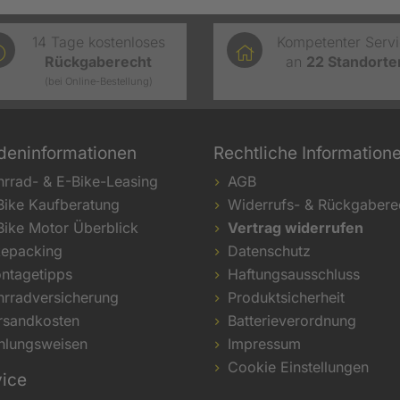
14 Tage kostenloses
Kompetenter Serv
Rückgaberecht
an
22
Standorte
(bei Online-Bestellung)
deninformationen
Rechtliche Information
hrrad- & E-Bike-Leasing
AGB
Bike Kaufberatung
Widerrufs- & Rückgabere
Bike Motor Überblick
Vertrag widerrufen
kepacking
Datenschutz
ntagetipps
Haftungsausschluss
hrradversicherung
Produktsicherheit
rsandkosten
Batterieverordnung
hlungsweisen
Impressum
Cookie Einstellungen
vice