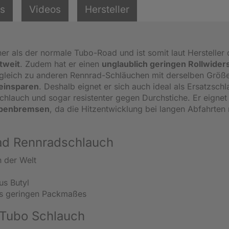
ls
Videos
Hersteller
ner als der normale Tubo-Road und ist somit laut Hersteller 
tweit
. Zudem hat er einen
unglaublich geringen Rollwider
ergleich zu anderen Rennrad-Schläuchen mit derselben Größ
 einsparen
. Deshalb eignet er sich auch ideal als Ersatzschl
schlauch und sogar resistenter gegen Durchstiche. Er eignet
eibenbremsen
, da die Hitzentwicklung bei langen Abfahrten 
oad Rennradschlauch
h der Welt
us Butyl
es geringen Packmaßes
-Tubo Schlauch