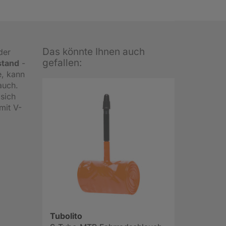
Das könnte Ihnen auch
der
gefallen:
stand
-
e, kann
auch.
 sich
mit V-
Tubolito