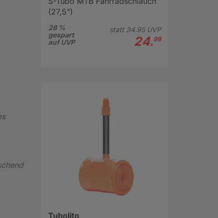
S-Tubo MTB Fahrradschlauch
(27,5")
28 %
statt
34.
95
UVP
gespart
24.
99
auf UVP
es
aschend
Tubolito