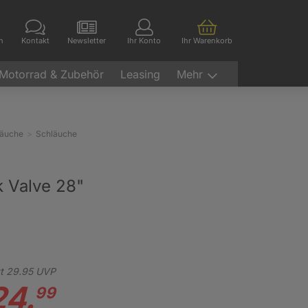
en
Kontakt
Newsletter
Ihr Konto
Ihr Warenkorb
Motorrad & Zubehör
Leasing
Mehr
läuche
Schläuche
 Valve 28"
t
29.
95
UVP
24.
99