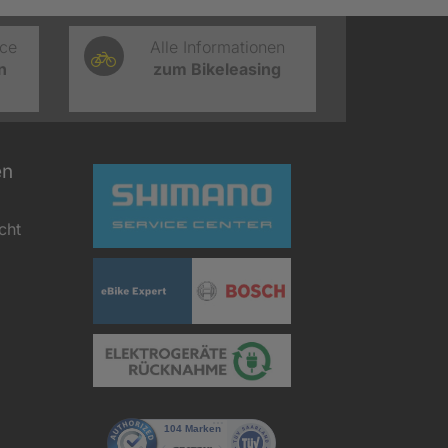
ice
Alle Informationen
n
zum Bikeleasing
en
cht