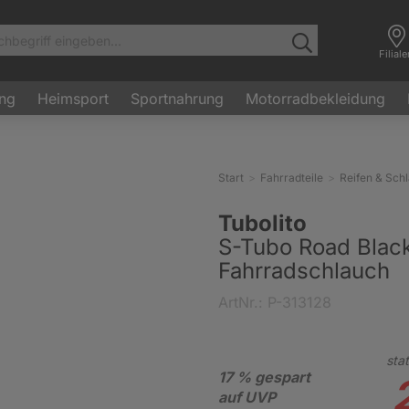
Filial
ung
Heimsport
Sportnahrung
Motorradbekleidung
Start
Fahrradteile
Reifen & Sch
Tubolito
S-Tubo Road Black
Fahrradschlauch
ArtNr.: P-313128
stat
17 % gespart
auf UVP