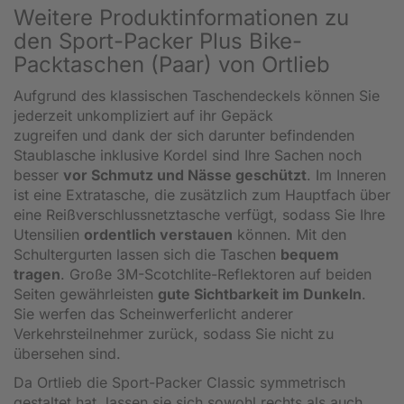
Weitere Produktinformationen zu
den Sport-Packer Plus Bike-
Packtaschen (Paar) von Ortlieb
Aufgrund des klassischen Taschendeckels können Sie
jederzeit unkompliziert auf ihr Gepäck
zugreifen und dank der sich darunter befindenden
Staublasche inklusive Kordel sind Ihre Sachen noch
besser
vor Schmutz und Nässe geschützt
. Im Inneren
ist eine Extratasche, die zusätzlich zum Hauptfach über
eine Reißverschlussnetztasche verfügt, sodass Sie Ihre
Utensilien
ordentlich verstauen
können. Mit den
Schultergurten lassen sich die Taschen
bequem
tragen
. Große 3M-Scotchlite-Reflektoren auf beiden
Seiten gewährleisten
gute Sichtbarkeit im Dunkeln
.
Sie werfen das Scheinwerferlicht anderer
Verkehrsteilnehmer zurück, sodass Sie nicht zu
übersehen sind.
Da Ortlieb die Sport-Packer Classic symmetrisch
gestaltet hat, lassen sie sich sowohl rechts als auch