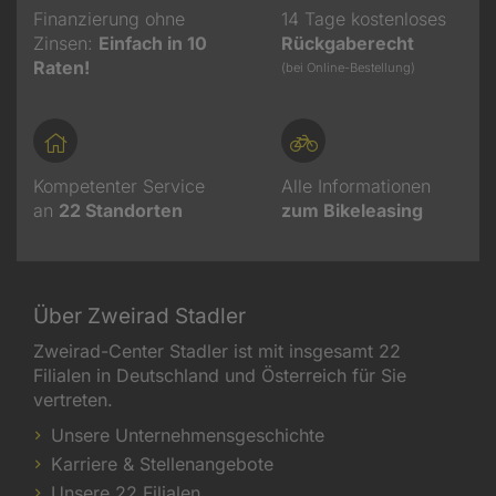
Finanzierung ohne
14 Tage kostenloses
Zinsen:
Einfach in 10
Rückgaberecht
Raten!
(bei Online-Bestellung)
Kompetenter Service
Alle Informationen
an
22
Standorten
zum Bikeleasing
Über Zweirad Stadler
Zweirad-Center Stadler ist mit insgesamt 22
Filialen in Deutschland und Österreich für Sie
vertreten.
Unsere Unternehmensgeschichte
Karriere & Stellenangebote
Unsere 22 Filialen