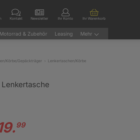
en
Kontakt
Newsletter
Ihr Konto
Ihr Warenkorb
Motorrad & Zubehör
Leasing
Mehr
hen/Körbe/Gepäckträger
Lenkertaschen/Körbe
0 Lenkertasche
19.
99