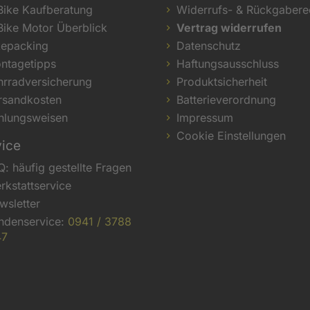
Bike Kaufberatung
Widerrufs- & Rückgabere
Bike Motor Überblick
Vertrag widerrufen
kepacking
Datenschutz
ntagetipps
Haftungsausschluss
hrradversicherung
Produktsicherheit
rsandkosten
Batterieverordnung
hlungsweisen
Impressum
Cookie Einstellungen
vice
Q: häufig gestellte Fragen
rkstattservice
wsletter
ndenservice:
0941 / 3788
47