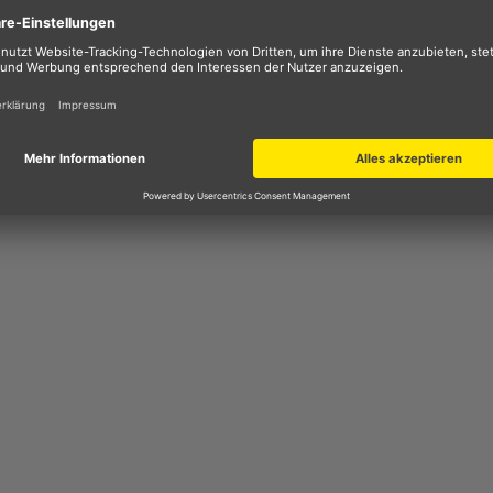
Northwind Gravel Rollbag 2.0 Lenkertas
i Klettschlaufen, mit denen sie sicher und schnell am Lenke
 auch die Sicherheit zu erhöhen, wurden an der Lenkertasch
l Rollbag 2.0 angebracht. An den Gummischlaufen an der
nd in den Mesh-Taschen an den Seiten finden Kleinteile, di