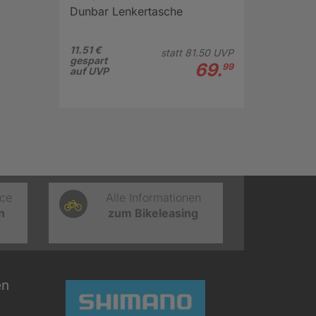
Dunbar Lenkertasche
11.51 €
statt
81.
50
UVP
gespart
69.
99
auf UVP
ice
Alle Informationen
n
zum Bikeleasing
en