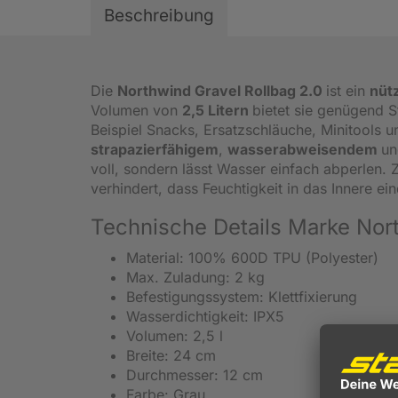
Beschreibung
Die
Northwind Gravel Rollbag 2.0
ist ein
nütz
Volumen von
2,5 Litern
bietet sie genügend S
Beispiel Snacks, Ersatzschläuche, Minitools u
strapazierfähigem
,
wasserabweisendem
u
voll, sondern lässt Wasser einfach abperlen.
verhindert, dass Feuchtigkeit in das Innere e
Technische Details Marke Nor
Material: 100% 600D TPU (Polyester)
Max. Zuladung: 2 kg
Befestigungssystem: Klettfixierung
Wasserdichtigkeit: IPX5
Volumen: 2,5 l
Breite: 24 cm
Durchmesser: 12 cm
Farbe: Grau