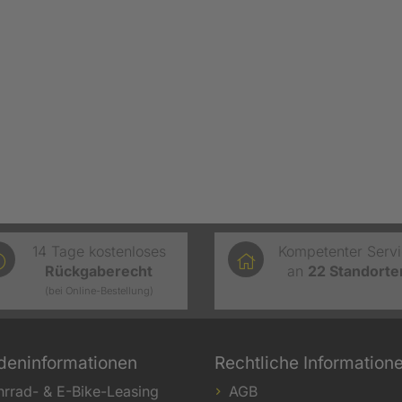
14 Tage kostenloses
Kompetenter Serv
Rückgaberecht
an
22
Standorte
(bei Online-Bestellung)
deninformationen
Rechtliche Information
hrrad- & E-Bike-Leasing
AGB