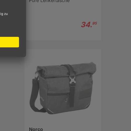
Pure Lenkertasche
che
34.
95
r
e ein
e man
Norco