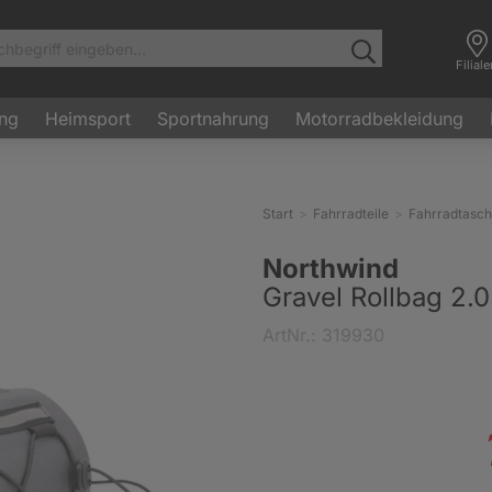
Filial
ung
Heimsport
Sportnahrung
Motorradbekleidung
Start
Fahrradteile
Fahrradtasc
Northwind
Gravel Rollbag 2.
ArtNr.: 319930