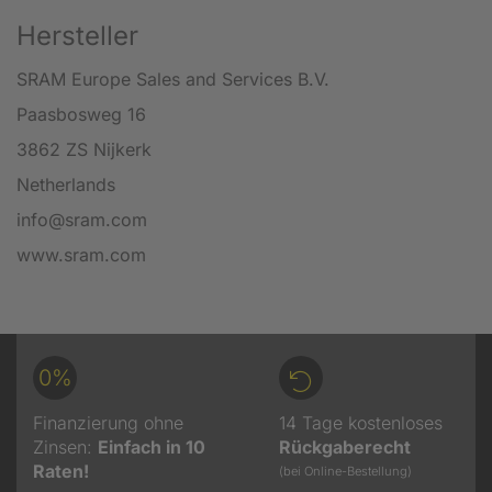
Hersteller
SRAM Europe Sales and Services B.V.
Paasbosweg 16
3862 ZS Nijkerk
Netherlands
info@sram.com
www.sram.com
0%
Finanzierung ohne
14 Tage kostenloses
Zinsen:
Einfach in 10
Rückgaberecht
Raten!
(bei Online-Bestellung)