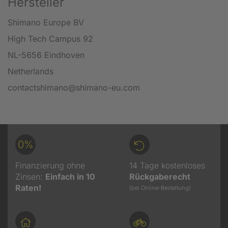
Hersteller
Shimano Europe BV
High Tech Campus 92
NL-5656 Eindhoven
Netherlands
contactshimano@shimano-eu.com
0%
Finanzierung ohne
14 Tage kostenloses
Zinsen:
Einfach in 10
Rückgaberecht
Raten!
(bei Online-Bestellung)