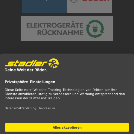
Preisangaben inkl. gesetzl. MwSt. und zzgl.
Versandkosten
** ehemaliger UVP