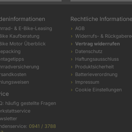
deninformationen
Rechtliche Information
hrrad- & E-Bike-Leasing
AGB
Bike Kaufberatung
Widerrufs- & Rückgabere
Bike Motor Überblick
Vertrag widerrufen
kepacking
Datenschutz
ntagetipps
Haftungsausschluss
hrradversicherung
Produktsicherheit
rsandkosten
Batterieverordnung
hlungsweisen
Impressum
Cookie Einstellungen
vice
Q: häufig gestellte Fragen
rkstattservice
wsletter
ndenservice:
0941 / 3788