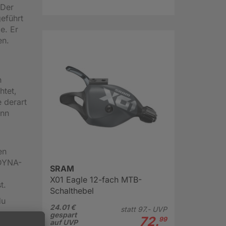
 Der
eführt
e. Er
en.
n
htet,
 derart
enn
en
 DYNA-
SRAM
X01 Eagle 12-fach MTB-
t.
Schalthebel
du
24.01 €
statt
97.-
UVP
gespart
72.
99
auf UVP