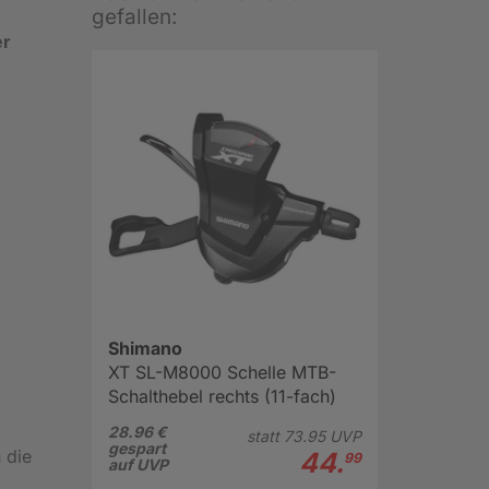
gefallen:
er
Shimano
XT SL-M8000 Schelle MTB-
Schalthebel rechts (11-fach)
28.96 €
statt
73.
95
UVP
gespart
 die
44.
99
auf UVP