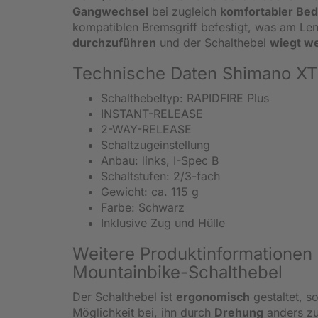
Gangwechsel
bei zugleich
komfortabler Bed
kompatiblen Bremsgriff befestigt, was am Le
durchzuführen
und der Schalthebel
wiegt w
Technische Daten Shimano X
Schalthebeltyp: RAPIDFIRE Plus
INSTANT-RELEASE
2-WAY-RELEASE
Schaltzugeinstellung
Anbau: links, I-Spec B
Schaltstufen: 2/3-fach
Gewicht: ca. 115 g
Farbe: Schwarz
Inklusive Zug und Hülle
Weitere Produktinformatione
Mountainbike-Schalthebel
Der Schalthebel ist
ergonomisch
gestaltet, 
Möglichkeit bei, ihn durch
Drehung
anders zu