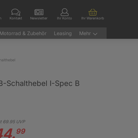
en
Kontakt
Newsletter
Ihr Konto
Ihr Warenkorb
Motorrad & Zubehör
Leasing
Mehr
halthebel
Schalthebel I-Spec B
t
69.
95
UVP
44.
99