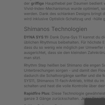
der
griffige
Haupthebel per Daumen bedient w
Vivid-Index-Mechanismus wurde optimiert, 
werden. Dank des schlanken Designs bringt d
wird inklusive Optislick-Schaltzug und -hülle 
Shimanos Technologien
DYNA SYS 11:
Dank Dyna-Sys 11 kannst du di
üblichen Rhythmus beibehalten. Für höchste E
dass du so wenig wie möglich per Umwerfer s
ausgerichtet, dass sie den kleinsten Zahnkrä
man sitzt.
Rhythm Step heißen bei Shimano die engen Scha
Unterbrechungen sorgen - und damit den Flow
dadurch die Schaltvorgänge sanfter und die Mu
SYS11, Shimanos 11-fach-Antrieb, trittst du 
schalten und hast die volle Kontrolle über dei
Rapidfire Plus:
Diese Technologie gewährleist
ganze 3 Gänge zurückschalten. Jeder Rapidfi