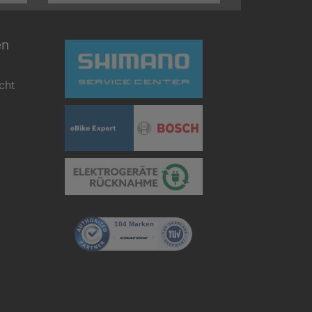
en
cht