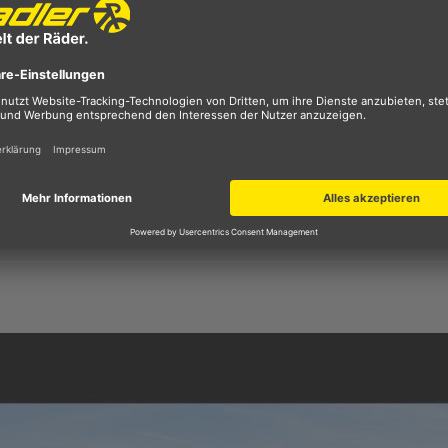
n Zug via Zeigefinger als auch durch einen Druck per Dau
 der 2-stufige Klick- sowie Freigabeablauf passé. Wenn du 
cklich freigegeben. Dadurch wird der Gang so rasch wie mö
l und Bremshebel an derselben Schelle montiert. Das spart
er aussehen.
dünne, uniforme galvanische Schicht, durch die sich die
osion vorgebeugt wird.