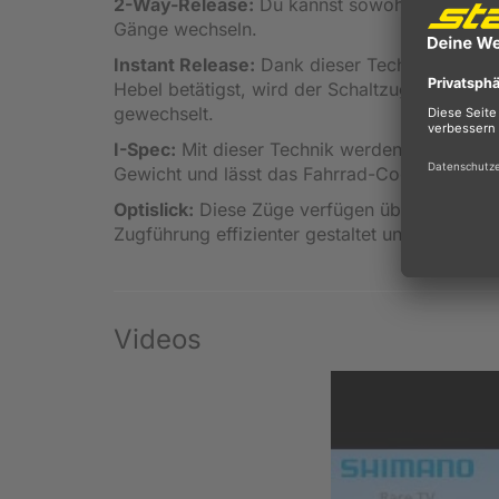
2-Way-Release:
Du kannst sowohl durch eine
Gänge wechseln.
Instant Release:
Dank dieser Technologie ist
Hebel betätigst, wird der Schaltzug augenbli
gewechselt.
I-Spec:
Mit dieser Technik werden Schalthebe
Gewicht und lässt das Fahrrad-Cockpit clean
Optislick:
Diese Züge verfügen über eine sehr 
Zugführung effizienter gestaltet und der Korr
Videos