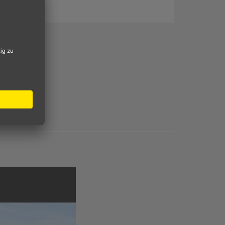
men die
den
glich