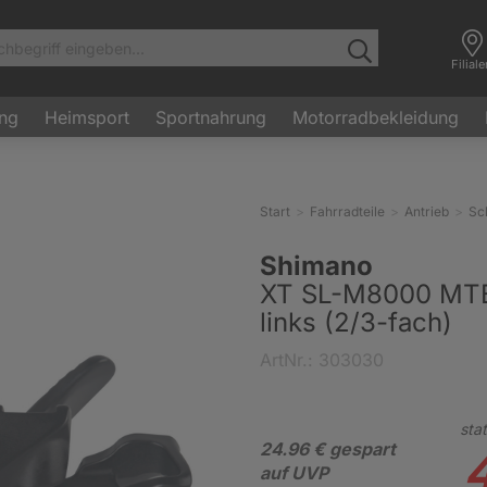
Filial
ung
Heimsport
Sportnahrung
Motorradbekleidung
Start
Fahrradteile
Antrieb
Sc
Shimano
XT SL-M8000 MTB-
links (2/3-fach)
ArtNr.: 303030
stat
24.96 € gespart
auf UVP