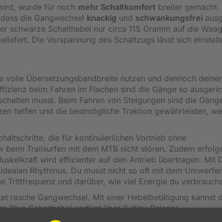
ird, wurde für noch
mehr Schaltkomfort
breiter gemacht.
sodass die Gangwechsel
knackig
und
schwankungsfrei
ausg
er schwarze Schalthebel nur circa 115 Gramm auf die Waag
geliefert. Die Vorspannung des Schaltzugs lässt sich einstell
e volle Übersetzungsbandbreite nutzen und dennoch deine
ffizienz beim Fahren im Flachen sind die Gänge so ausgeric
chalten musst. Beim Fahren von Steigungen sind die Gänge
nzen helfen und die bestmögliche Traktion gewährleisten, w
ltschritte, die für kontinuierlichen Vortrieb ohne
 beim Trailsurfen mit dem MTB nicht stören. Zudem erfolg
skelkraft wird effizienter auf den Antrieb übertragen. Mit
im idealen Rhythmus. Du musst nicht so oft mit dem Umwerfer
ne Trittfrequenz und darüber, wie viel Energie du verbrauchs
et rasche Gangwechsel. Mit einer Hebelbetätigung kannst 
re-Plus-Schalthebel verfügt über 2-Way-Release.