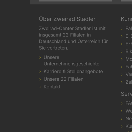
Über Zweirad Stadler
Kun
Zweirad-Center Stadler ist mit
Fa
insgesamt 22 Filialen in
E-
Deutschland und Österreich für
E-
Sie vertreten.
Bi
Unsere
Mo
Unternehmensgeschichte
Fa
Karriere & Stellenangebote
Ve
Unsere 22 Filialen
Za
Kontakt
Ser
FA
We
Ne
Ku