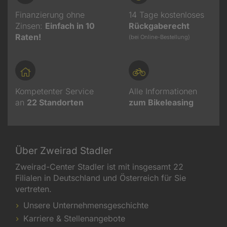
Finanzierung ohne
14 Tage kostenloses
Zinsen:
Einfach in 10
Rückgaberecht
Raten!
(bei Online-Bestellung)
Kompetenter Service
Alle Informationen
an
22
Standorten
zum Bikeleasing
Über Zweirad Stadler
Zweirad-Center Stadler ist mit insgesamt 22
Filialen in Deutschland und Österreich für Sie
vertreten.
Unsere Unternehmensgeschichte
Karriere & Stellenangebote