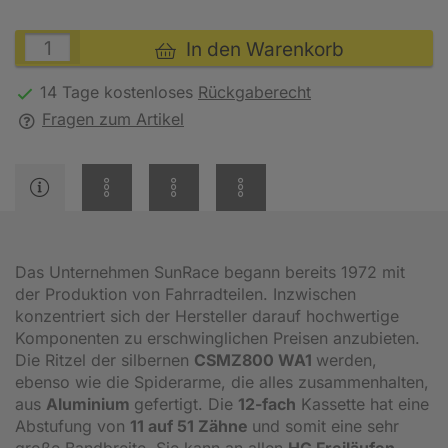
In den Warenkorb
14 Tage kostenloses
Rückgaberecht
Fragen zum Artikel
Das Unternehmen SunRace begann bereits 1972 mit
der Produktion von Fahrradteilen. Inzwischen
konzentriert sich der Hersteller darauf hochwertige
Komponenten zu erschwinglichen Preisen anzubieten.
Die Ritzel der silbernen
CSMZ800 WA1
werden,
ebenso wie die Spiderarme, die alles zusammenhalten,
aus
Aluminium
gefertigt. Die
12-fach
Kassette hat eine
Abstufung von
11 auf 51 Zähne
und somit eine sehr
große Bandbreite. Sie kann an allen
HG Freiläufen