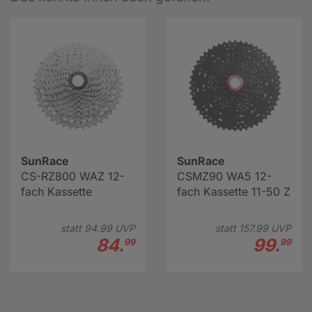
SunRace
SunRace
CS-RZ800 WAZ 12-
CSMZ90 WA5 12-
fach Kassette
fach Kassette 11-50 Z
statt
94.
99
UVP
statt
157.
99
UVP
84.
99.
99
99