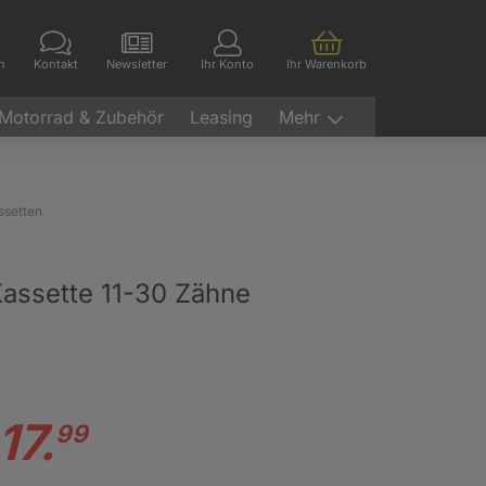
en
Kontakt
Newsletter
Ihr Konto
Ihr Warenkorb
Motorrad & Zubehör
Leasing
Mehr
ssetten
assette 11-30 Zähne
17.
99