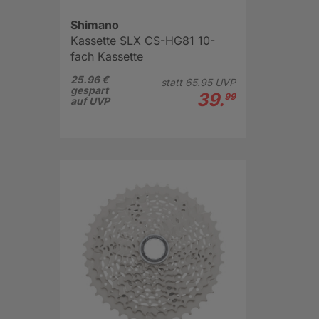
Shimano
Kassette SLX CS-HG81 10-
fach Kassette
25.96 €
statt
65.
95
UVP
gespart
39.
99
auf UVP