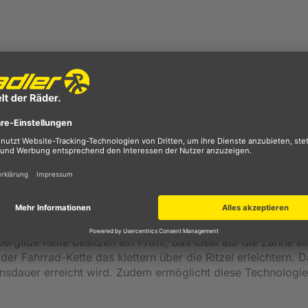
perglide Kette besitzen ein Profil, das ideal auf die Zähne 
e der Fahrrad-Kette das klettern über die Ritzel erleichtern.
sdauer erreicht wird. Zudem ermöglicht diese Technologie 