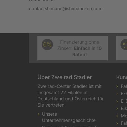
contactshimano@shimano-eu.com
Finanzierung ohne
0%
Zinsen:
Einfach in 10
Raten!
Über Zweirad Stadler
Kun
Zweirad-Center Stadler ist mit
Fa
insgesamt 22 Filialen in
E-
Deutschland und Österreich für
E-
Sie vertreten.
Bi
Unsere
Mo
Unternehmensgeschichte
Fa