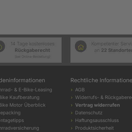
14 Tage kostenloses
Kompetenter Serv
Rückgaberecht
an
22
Standorte
(bei Online-Bestellung)
deninformationen
Rechtliche Information
hrrad- & E-Bike-Leasing
AGB
Bike Kaufberatung
Widerrufs- & Rückgabere
Bike Motor Überblick
Vertrag widerrufen
kepacking
Datenschutz
ntagetipps
Haftungsausschluss
hrradversicherung
Produktsicherheit