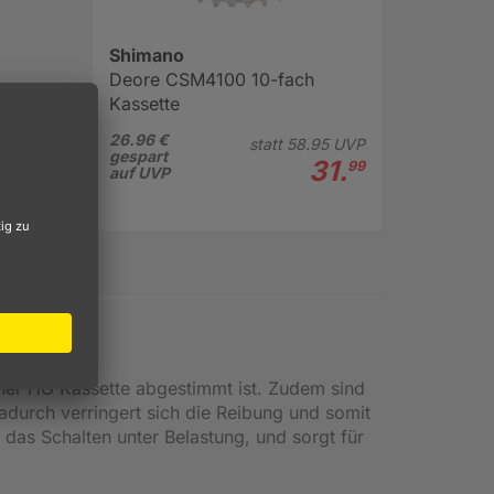
Shimano
Deore CSM4100 10-fach
Kassette
26.96 €
statt
58.
95
UVP
gespart
31.
99
auf UVP
einer HG Kassette abgestimmt ist. Zudem sind
 Dadurch verringert sich die Reibung und somit
das Schalten unter Belastung, und sorgt für