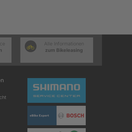
ice
Alle Informationen
n
zum Bikeleasing
en
cht