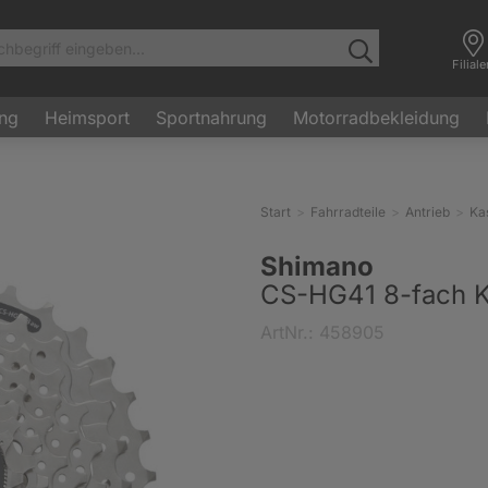
Filial
ung
Heimsport
Sportnahrung
Motorradbekleidung
Start
Fahrradteile
Antrieb
Ka
Shimano
CS-HG41 8-fach K
ArtNr.: 458905