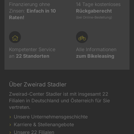
Finanzierung ohne
14 Tage kostenloses
Zinsen:
Einfach in 10
Rückgaberecht
Raten!
(bei Online-Bestellung)
Kompetenter Service
Alle Informationen
an
22
Standorten
zum Bikeleasing
Über Zweirad Stadler
Zweirad-Center Stadler ist mit insgesamt 22
Filialen in Deutschland und Österreich für Sie
vertreten.
Unsere Unternehmensgeschichte
Karriere & Stellenangebote
Unsere 22 Filialen