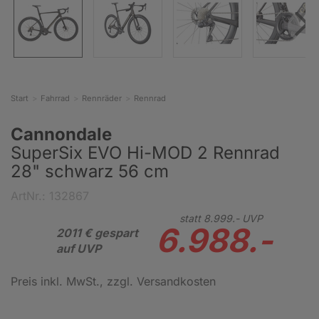
Start
Fahrrad
Rennräder
Rennrad
Cannondale
SuperSix EVO Hi-MOD 2 Rennrad
28" schwarz 56 cm
ArtNr.: 132867
statt
8.999.-
UVP
6.988.-
2011 € gespart
auf UVP
Preis inkl. MwSt.
, zzgl. Versandkosten