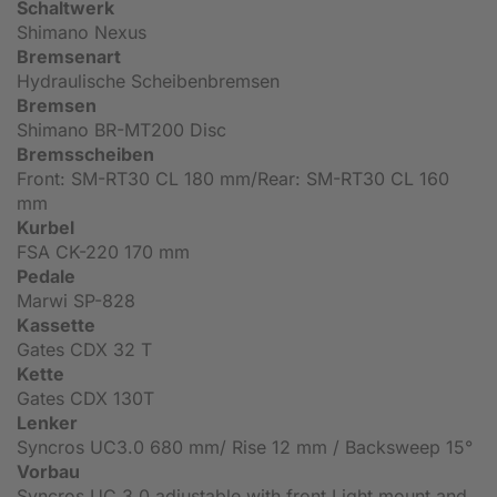
Schaltwerk
Shimano Nexus
Bremsenart
Hydraulische Scheibenbremsen
Bremsen
Shimano BR-MT200 Disc
Bremsscheiben
Front: SM-RT30 CL 180 mm/Rear: SM-RT30 CL 160
mm
Kurbel
FSA CK-220 170 mm
Pedale
Marwi SP-828
Kassette
Gates CDX 32 T
Kette
Gates CDX 130T
Lenker
Syncros UC3.0 680 mm/ Rise 12 mm / Backsweep 15°
Vorbau
Syncros UC 3.0 adjustable with front Light mount and