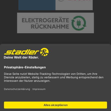
Preisangaben inkl. gesetzl. MwSt. und zzgl.
Versandkosten
** ehemaliger UVP