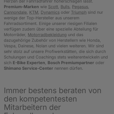
Herzen der Fahrradfahrer höherschlagen lässt.
Premium-Marken
wie
Scott
,
Bulls
,
Pegasus
,
Cannondale
,
KTM
,
Dynamics
oder
Triumph
sind nur
wenige der Top-Hersteller aus unserem
Fahrradsortiment. Einige unserer riesigen Filialen
verfügen zudem über eine spezielle Abteilung für
Motorräder,
Motorradbekleidung
und das
dazugehörige Zubehör von Herstellern wie Honda,
Vespa, Dainese, Nolan und vielen weiteren. Wir sind
sehr stolz auf unsere Profiwerkstätten, die sich durch
Schulungen und Coachings stets weiterentwickeln und
sich
E-Bike Experten
,
Bosch Premiumpartner
oder
Shimano Service-Center
nennen dürfen.
Immer bestens beraten von
den kompetentesten
Mitarbeitern der