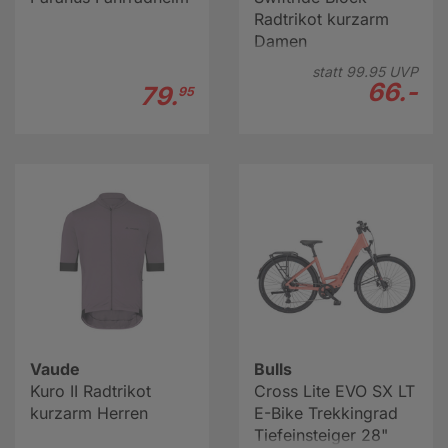
Radtrikot kurzarm
Damen
statt
99.
95
UVP
66.-
79.
95
Vaude
Bulls
Kuro II Radtrikot
Cross Lite EVO SX LT
kurzarm Herren
E-Bike Trekkingrad
Tiefeinsteiger 28"