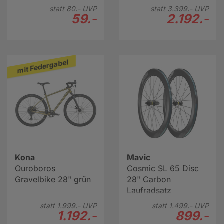
rosa
statt
80.-
UVP
statt
3.399.-
UVP
59.-
2.192.-
mit Federgabel
Kona
Mavic
Ouroboros
Cosmic SL 65 Disc
Gravelbike 28" grün
28" Carbon
Laufradsatz
statt
1.999.-
UVP
statt
1.499.-
UVP
1.192.-
899.-