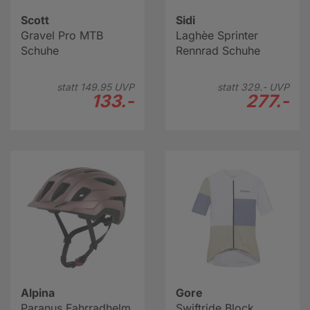
Scott
Sidi
Gravel Pro MTB
Laghèe Sprinter
Schuhe
Rennrad Schuhe
statt
149.
95
UVP
statt
329.-
UVP
133.-
277.-
Alpina
Gore
Paranus Fahrradhelm
Swiftride Block