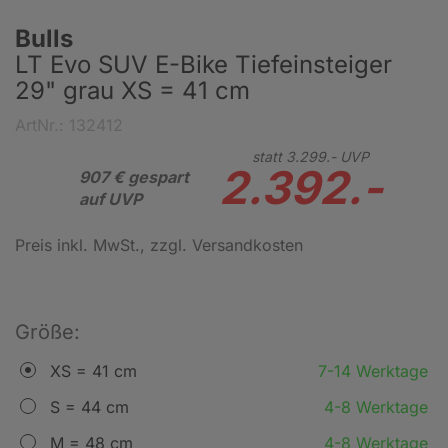
Bulls
LT Evo SUV E-Bike Tiefeinsteiger
29" grau XS = 41 cm
ArtNr.: 132412
statt
3.299.-
UVP
2.392.-
907 € gespart
auf UVP
Preis inkl. MwSt.
, zzgl. Versandkosten
Größe:
XS = 41 cm
7-14 Werktage
S = 44 cm
4-8 Werktage
M = 48 cm
4-8 Werktage