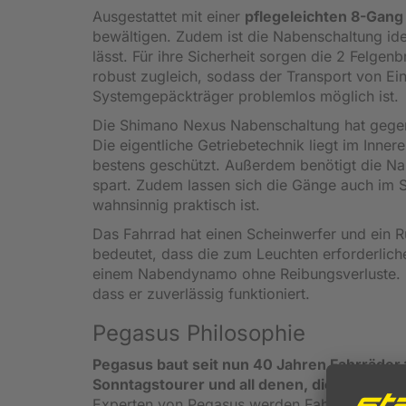
Ausgestattet mit einer
pflegeleichten 8-Gan
bewältigen. Zudem ist die Nabenschaltung idea
lässt. Für ihre Sicherheit sorgen die 2 Felge
robust zugleich, sodass der Transport von 
Systemgepäckträger problemlos möglich ist.
Die Shimano Nexus Nabenschaltung hat gegen
Die eigentliche Getriebetechnik liegt im Inn
bestens geschützt. Außerdem benötigt die Na
spart. Zudem lassen sich die Gänge auch im S
wahnsinnig praktisch ist.
Das Fahrrad hat einen Scheinwerfer und ein R
bedeutet, dass die zum Leuchten erforderliche
einem Nabendynamo ohne Reibungsverluste. Ei
dass er zuverlässig funktioniert.
Pegasus Philosophie
Pegasus baut seit nun 40 Jahren Fahrräder f
Sonntagstourer und all denen, die es beq
Experten von Pegasus werden Fahrräder entwi