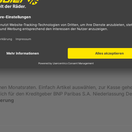
 Alles rund ums Fahrrad hat bei Pegasus Tradition. Sie unter
ktur in Deutschland. Radfahren macht glücklich. Pegasus ba
inen Monatsraten. Einfach Artikel auswählen, zur Kasse geh
ßlich für den Kreditgeber BNP Paribas S.A. Niederlassung 
ierung