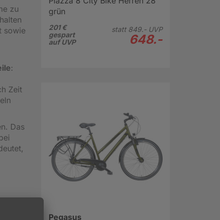
Piazza 8 City Bike Herren 28"
me zu
grün
halten
201 €
statt
849.-
UVP
t sowie
gespart
648.-
auf UVP
ile
:
z
h Zeit
eln
n. Das
bei
deutet,
den
Pegasus