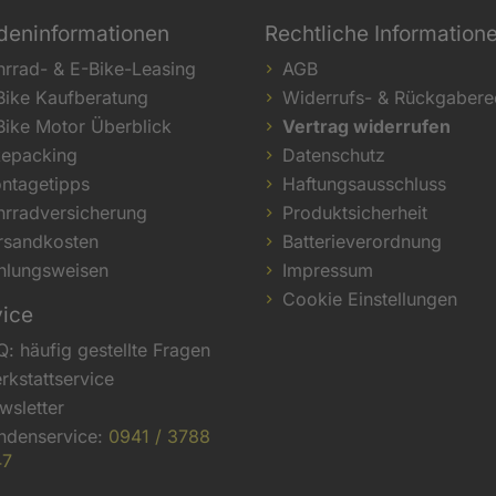
deninformationen
Rechtliche Information
hrrad- & E-Bike-Leasing
AGB
Bike Kaufberatung
Widerrufs- & Rückgabere
Bike Motor Überblick
Vertrag widerrufen
kepacking
Datenschutz
ntagetipps
Haftungsausschluss
hrradversicherung
Produktsicherheit
rsandkosten
Batterieverordnung
hlungsweisen
Impressum
Cookie Einstellungen
vice
Q: häufig gestellte Fragen
rkstattservice
wsletter
ndenservice:
0941 / 3788
47