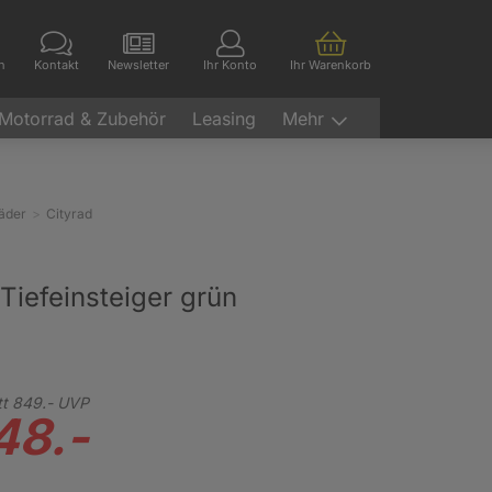
en
Kontakt
Newsletter
Ihr Konto
Ihr Warenkorb
Motorrad & Zubehör
Leasing
Mehr
räder
Cityrad
 Tiefeinsteiger grün
tt
849.-
UVP
48.-