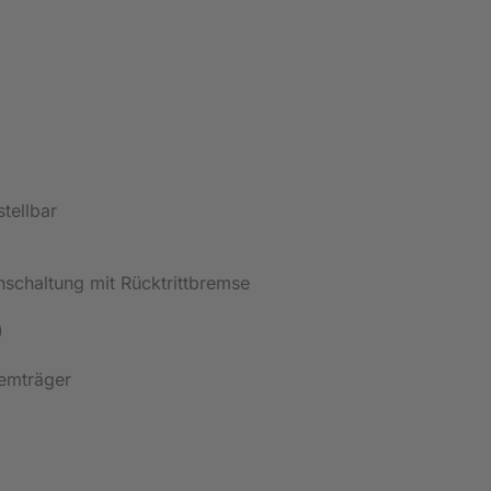
tellbar
chaltung mit Rücktrittbremse
)
emträger