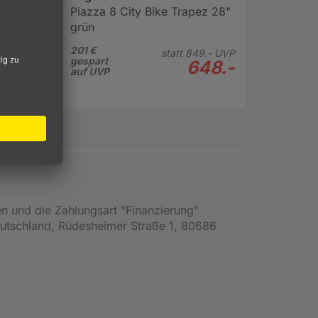
Piazza 8 City Bike Trapez 28"
stützen
grün
ut
201 €
statt
849.-
UVP
gespart
648.-
auf UVP
en und die Zahlungsart "Finanzierung"
Deutschland, Rüdesheimer Straße 1, 80686