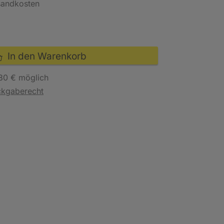
rsandkosten
In den Warenkorb
80 € möglich
ckgaberecht