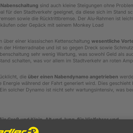
g Nabenschaltung
sind auch kleine Steigungen ohne Proble
l für den Stadtverkehr geeignet, da diese sich im Stand sc
nbremsen sowie die Rücktrittbremse. Der Alu-Rahmen ist leich
Einkäufen oder Gepäck mit seinem Monkey Load
 über einer klassischen Kettenschaltung
wesentliche Vorte
eren der Hinterradnabe und ist so gegen Dreck sowie Schmut
benschaltung sehr wenig Wartung, was sowohl Geld als auc
tand schalten, was vor allem im Stadtverkehr an roten Amp
ücklicht, die
über einen Nabendynamo angetrieben
werde
 Energie während der Fahrt generiert wird. Dies geschieht 
n solcher Dynamo ist nicht sehr wartungsintensiv, was be
ür Groß und Klein, Alt und Jung, für Vielfahrer und
uem mögen und schnell ankommen wollen.
Gemeinsam mit 
ckelt, die zu Ihnen und Ihren Anforderungen passen. Hohe