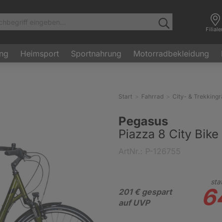
Filial
ung
Heimsport
Sportnahrung
Motorradbekleidung
Start
Fahrrad
City- & Trekking
Pegasus
Piazza 8 City Bike
ArtNr.: P-126755
sta
6
201 € gespart
auf UVP