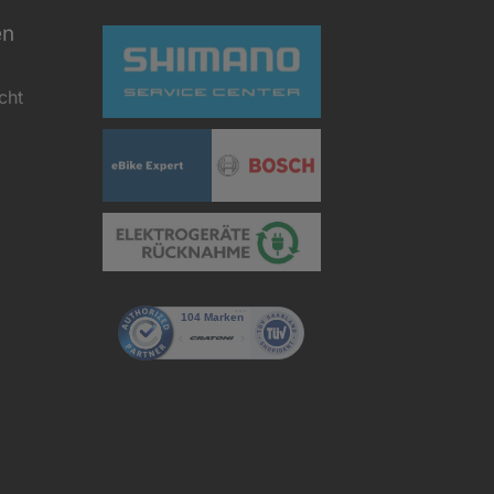
en
cht