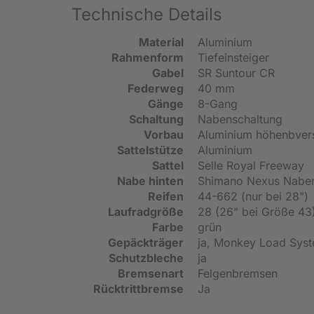
Technische Details
Material
Aluminium
Rahmenform
Tiefeinsteiger
Gabel
SR Suntour CR
Federweg
40 mm
Gänge
8-Gang
Schaltung
Nabenschaltung
Vorbau
Aluminium höhenbvers
Sattelstütze
Aluminium
Sattel
Selle Royal Freeway
Nabe hinten
Shimano Nexus Nabens
Reifen
44-662 (nur bei 28")
Laufradgröße
28 (26" bei Größe 43
Farbe
grün
Gepäckträger
ja, Monkey Load Syst
Schutzbleche
ja
Bremsenart
Felgenbremsen
Rücktrittbremse
Ja