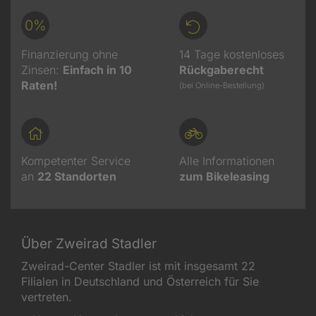
0%
Finanzierung ohne
14 Tage kostenloses
Zinsen:
Einfach in 10
Rückgaberecht
Raten!
(bei Online-Bestellung)
Kompetenter Service
Alle Informationen
an
22
Standorten
zum Bikeleasing
Über Zweirad Stadler
Zweirad-Center Stadler ist mit insgesamt 22
Filialen in Deutschland und Österreich für Sie
vertreten.