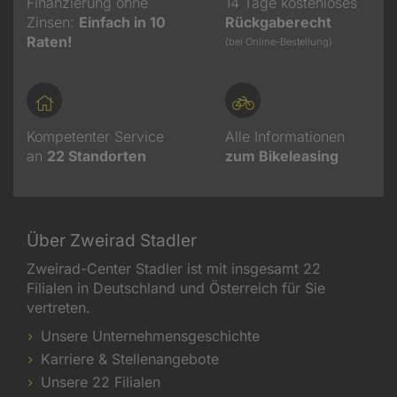
Finanzierung ohne
14 Tage kostenloses
Zinsen:
Einfach in 10
Rückgaberecht
Raten!
(bei Online-Bestellung)
Kompetenter Service
Alle Informationen
an
22
Standorten
zum Bikeleasing
Über Zweirad Stadler
Zweirad-Center Stadler ist mit insgesamt 22
Filialen in Deutschland und Österreich für Sie
vertreten.
Unsere Unternehmensgeschichte
Karriere & Stellenangebote
Unsere 22 Filialen