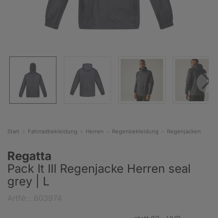
Start
Fahrradbekleidung
Herren
Regenbekleidung
Regenjacken
Regatta
Pack It III Regenjacke Herren seal
grey | L
ArtNr.: 603974