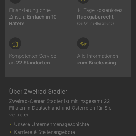
Finanzierung ohne
14 Tage kostenloses
Zinsen:
Einfach in 10
Rückgaberecht
Raten!
(bei Online-Bestellung)
Kompetenter Service
Alle Informationen
an
22
Standorten
zum Bikeleasing
Über Zweirad Stadler
Zweirad-Center Stadler ist mit insgesamt 22
Filialen in Deutschland und Österreich für Sie
vertreten.
Unsere Unternehmensgeschichte
Karriere & Stellenangebote