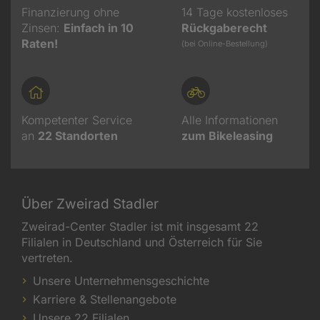
Finanzierung ohne
14 Tage kostenloses
Zinsen:
Einfach in 10
Rückgaberecht
Raten!
(bei Online-Bestellung)
Kompetenter Service
Alle Informationen
an
22
Standorten
zum Bikeleasing
Über Zweirad Stadler
Zweirad-Center Stadler ist mit insgesamt 22
Filialen in Deutschland und Österreich für Sie
vertreten.
Unsere Unternehmensgeschichte
Karriere & Stellenangebote
Unsere 22 Filialen