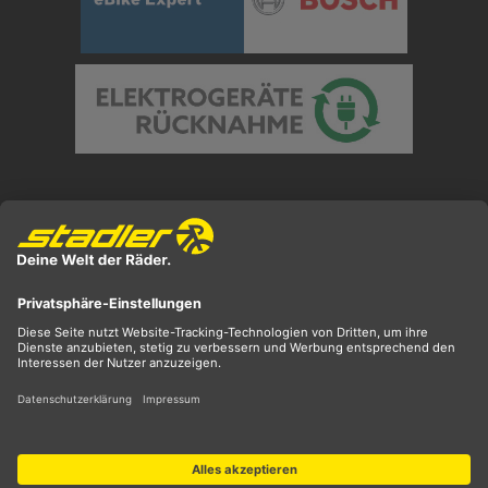
Preisangaben inkl. gesetzl. MwSt. und zzgl.
Versandkosten
** ehemaliger UVP