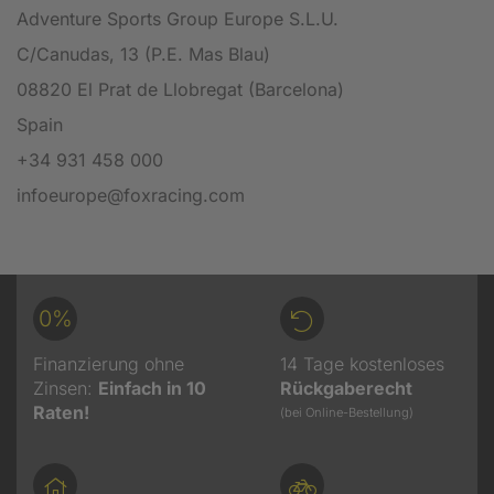
Adventure Sports Group Europe S.L.U.
C/Canudas, 13 (P.E. Mas Blau)
08820 El Prat de Llobregat (Barcelona)
Spain
+34 931 458 000
infoeurope@foxracing.com
0%
Finanzierung ohne
14 Tage kostenloses
Zinsen:
Einfach in 10
Rückgaberecht
Raten!
(bei Online-Bestellung)