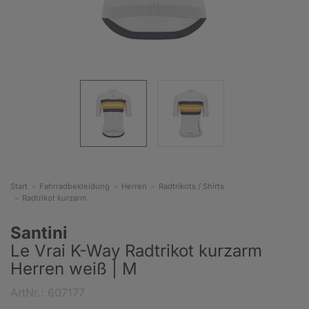
Start
Fahrradbekleidung
Herren
Radtrikots / Shirts
Radtrikot kurzarm
Santini
Le Vrai K-Way Radtrikot kurzarm
Herren weiß | M
ArtNr.: 607177