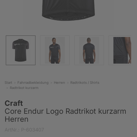
Start
Fahrradbekleidung
Herren
Radtrikots / Shirts
Radtrikot kurzarm
Craft
Core Endur Logo Radtrikot kurzarm
Herren
ArtNr.: P-603407