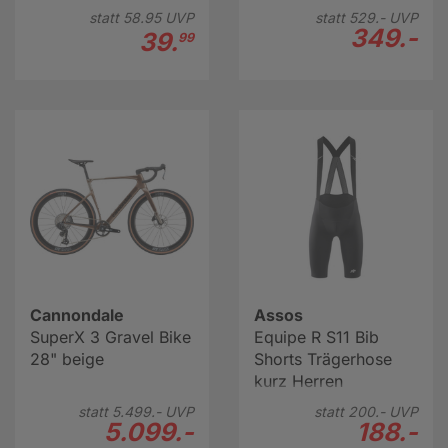
Reifen 28"
statt
58.
95
UVP
statt
529.-
UVP
349.-
39.
99
Cannondale
Assos
SuperX 3 Gravel Bike
Equipe R S11 Bib
28" beige
Shorts Trägerhose
kurz Herren
statt
5.499.-
UVP
statt
200.-
UVP
5.099.-
188.-