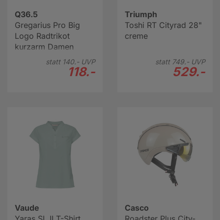
Q36.5
Triumph
Gregarius Pro Big
Toshi RT Cityrad 28"
Logo Radtrikot
creme
kurzarm Damen
statt
140.-
UVP
statt
749.-
UVP
118.-
529.-
Vaude
Casco
Yaras SL II T-Shirt
Roadster Plus City-