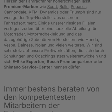
Herzen der Fahrradfahrer höherschlagen lässt.
Premium-Marken
wie
Scott
,
Bulls
,
Pegasus
,
Cannondale
,
KTM
,
Dynamics
oder
Triumph
sind nur
wenige der Top-Hersteller aus unserem
Fahrradsortiment. Einige unserer riesigen Filialen
verfügen zudem über eine spezielle Abteilung für
Motorräder,
Motorradbekleidung
und das
dazugehörige Zubehör von Herstellern wie Honda,
Vespa, Dainese, Nolan und vielen weiteren. Wir sind
sehr stolz auf unsere Profiwerkstätten, die sich durch
Schulungen und Coachings stets weiterentwickeln und
sich
E-Bike Experten
,
Bosch Premiumpartner
oder
Shimano Service-Center
nennen dürfen.
Immer bestens beraten von
den kompetentesten
Mitarbeitern der