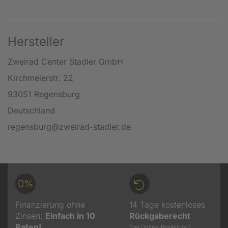
Hersteller
Zweirad Center Stadler GmbH
Kirchmeierstr. 22
93051 Regensburg
Deutschland
regensburg@zweirad-stadler.de
0%
Finanzierung ohne
14 Tage kostenloses
Zinsen:
Einfach in 10
Rückgaberecht
Raten!
(bei Online-Bestellung)