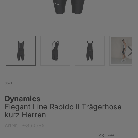
Start
Dynamics
Elegant Line Rapido II Trägerhose
kurz Herren
ArtNr.: P-360595
89.-***