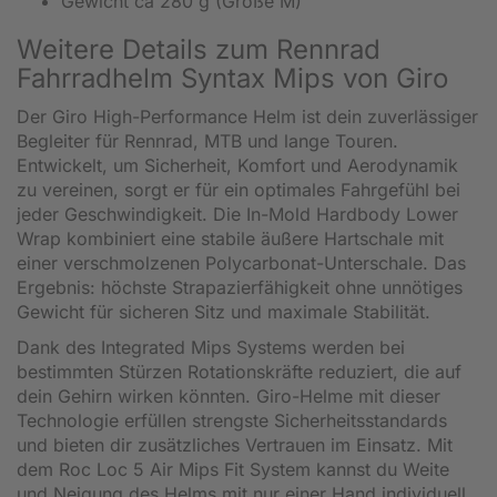
Gewicht ca 280 g (Größe M)
Weitere Details zum Rennrad
Fahrradhelm Syntax Mips von Giro
Der Giro High-Performance Helm ist dein zuverlässiger
Begleiter für Rennrad, MTB und lange Touren.
Entwickelt, um Sicherheit, Komfort und Aerodynamik
zu vereinen, sorgt er für ein optimales Fahrgefühl bei
jeder Geschwindigkeit. Die In-Mold Hardbody Lower
Wrap kombiniert eine stabile äußere Hartschale mit
einer verschmolzenen Polycarbonat-Unterschale. Das
Ergebnis: höchste Strapazierfähigkeit ohne unnötiges
Gewicht für sicheren Sitz und maximale Stabilität.
Dank des Integrated Mips Systems werden bei
bestimmten Stürzen Rotationskräfte reduziert, die auf
dein Gehirn wirken könnten. Giro-Helme mit dieser
Technologie erfüllen strengste Sicherheitsstandards
und bieten dir zusätzliches Vertrauen im Einsatz. Mit
dem Roc Loc 5 Air Mips Fit System kannst du Weite
und Neigung des Helms mit nur einer Hand individuell