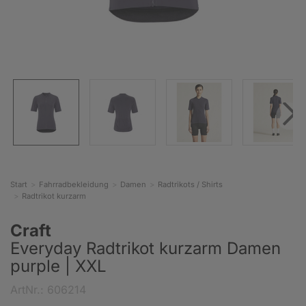
Start
Fahrradbekleidung
Damen
Radtrikots / Shirts
Radtrikot kurzarm
Craft
Everyday Radtrikot kurzarm Damen
purple | XXL
ArtNr.: 606214