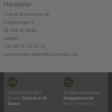
Hersteller
Craft of Scandinavia AB
Evedalsvägen 5
SE-504 35 Borås
Sweden
+46 (0) 33 722 32 10
customercare-de@craftsportswear.com
0%
Finanzierung ohne
14 Tage kostenloses
Zinsen:
Einfach in 10
Rückgaberecht
Raten!
(bei Online-Bestellung)