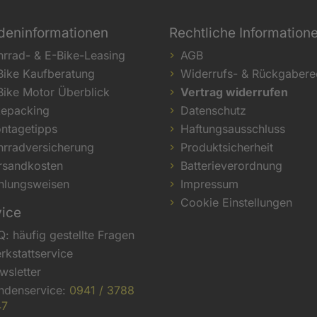
deninformationen
Rechtliche Information
hrrad- & E-Bike-Leasing
AGB
Bike Kaufberatung
Widerrufs- & Rückgabere
Bike Motor Überblick
Vertrag widerrufen
kepacking
Datenschutz
ntagetipps
Haftungsausschluss
hrradversicherung
Produktsicherheit
rsandkosten
Batterieverordnung
hlungsweisen
Impressum
Cookie Einstellungen
vice
Q: häufig gestellte Fragen
rkstattservice
wsletter
ndenservice:
0941 / 3788
47