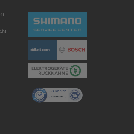
en
cht