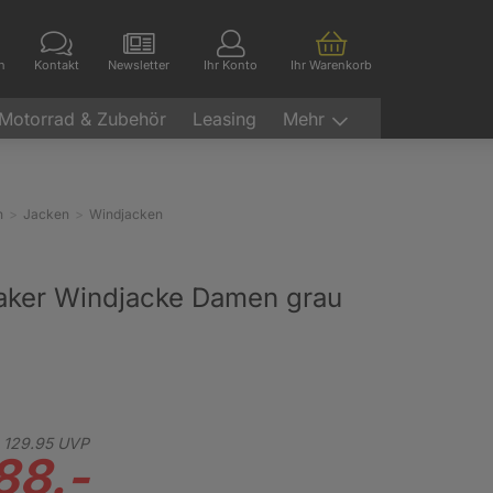
en
Kontakt
Newsletter
Ihr Konto
Ihr Warenkorb
Motorrad & Zubehör
Leasing
Mehr
n
Jacken
Windjacken
aker Windjacke Damen grau
129.
95
UVP
88.-