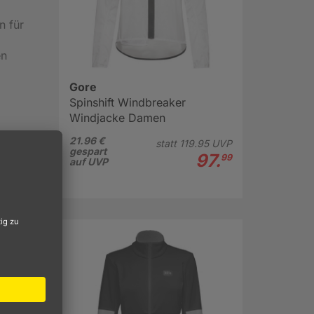
n für
en
Gore
Spinshift Windbreaker
Windjacke Damen
21.96 €
statt
119.
95
UVP
gespart
97.
99
auf UVP
erbst.