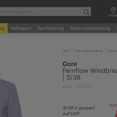
Filial
ung
Heimsport
Sportnahrung
Motorradbekleidung
Start
Fahrradbekleidung
Dame
Gore
Fernflow Windbre
| S/38
ArtNr.: 603765
statt
41.95 € gespart
auf UVP