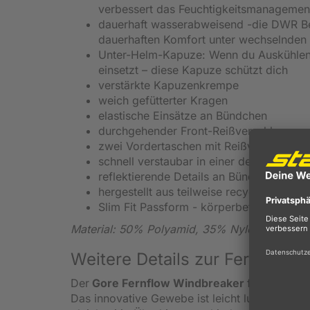
verbessert das Feuchtigkeitsmanagemen
dauerhaft wasserabweisend -die DWR Beh
dauerhaften Komfort unter wechselnden
Unter-Helm-Kapuze: Wenn du Auskühlen w
einsetzt – diese Kapuze schützt dich
verstärkte Kapuzenkrempe
weich gefütterter Kragen
elastische Einsätze an Bündchen
durchgehender Front-Reißverschluss
zwei Vordertaschen mit Reißverschluss
schnell verstaubar in einer der Vorderta
reflektierende Details an Bündchen, Sch
hergestellt aus teilweise recyceltem Mate
Slim Fit Passform - körperbetonter Schni
Material: 50% Polyamid, 35% Nylon (recycelt
Weitere Details zur Fernflow 
Der
Gore Fernflow Windbreaker
für
Damen
Das innovative Gewebe ist leicht luftdurchläs