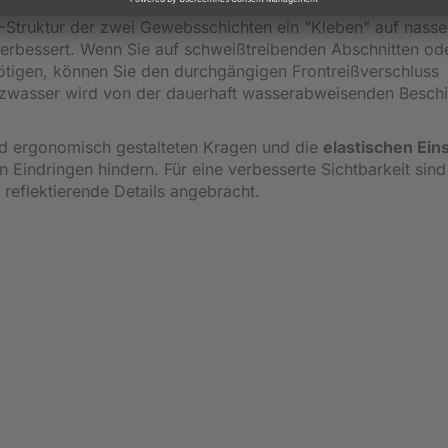
 Sie stets ein angenehmes Trageklima. Dies wird durch das
N
D-Struktur der zwei Gewebsschichten ein "Kleben" auf nasse
erbessert. Wenn Sie auf schweißtreibenden Abschnitten ode
tigen, können Sie den durchgängigen Frontreißverschluss
ritzwasser wird von der dauerhaft wasserabweisenden Besch
d ergonomisch gestalteten Kragen und die
elastischen Ein
 Eindringen hindern. Für eine verbesserte Sichtbarkeit sind
reflektierende Details angebracht.