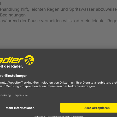
t
andlung hilft, leichten Regen und Spritzwasser abzuweise
 Bedingungen
ährend der Pause vermeiden willst oder ein leichter Reg
schen
ultern und unterem Rücken
rial
tt
), 8% Polyester, 7% Elasthan
Fahrrad Windjacke von Gore
ist ideal für den Windschutz auf dem Rad im Frühling und H
sig, was ein Auskühlen während der Fahrt verhindert und