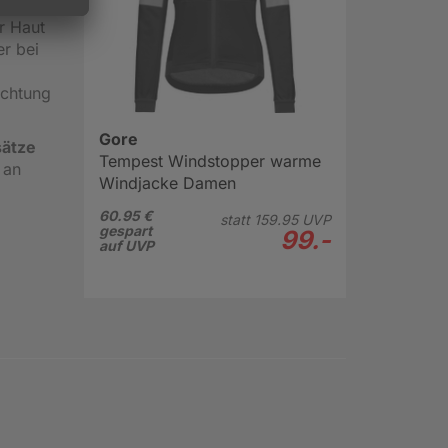
ext-
r Haut
r bei
ichtung
Gore
sätze
Tempest Windstopper warme
 an
Windjacke Damen
60.95 €
statt
159.
95
UVP
gespart
99.-
auf UVP