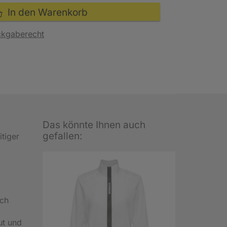
In den Warenkorb
ckgaberecht
Das könnte Ihnen auch
gefallen:
tiger
rch
ut und