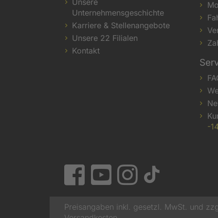
Unsere
Mo
Unternehmensgeschichte
Fa
Karriere & Stellenangebote
Ve
Unsere 22 Filialen
Za
Kontakt
Ser
FA
We
Ne
Ku
-1
Preisangaben inkl. gesetzl. MwSt. und zzg
Versandkosten