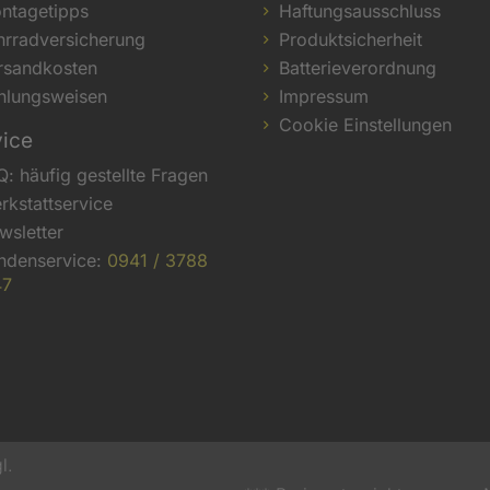
ntagetipps
Haftungsausschluss
hrradversicherung
Produktsicherheit
rsandkosten
Batterieverordnung
hlungsweisen
Impressum
Cookie Einstellungen
vice
Q: häufig gestellte Fragen
rkstattservice
wsletter
ndenservice:
0941 / 3788
47
l.