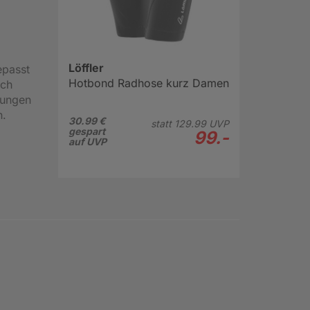
Löffler
epasst
Hotbond Radhose kurz Damen
ich
tungen
n.
30.99 €
statt
129.
99
UVP
gespart
99.-
auf UVP