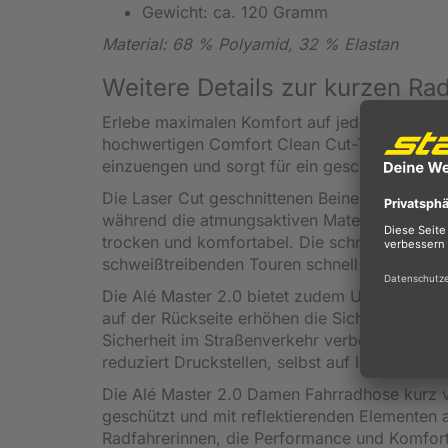
Gewicht: ca. 120 Gramm
Material: 68 % Polyamid, 32 % Elastan
Weitere Details zur kurzen Ra
Erlebe maximalen Komfort auf jeder Radtour 
hochwertigen Comfort Clean Cut-Textils pass
einzuengen und sorgt für ein geschmeidiges F
Die Laser Cut geschnittenen Beine verleihen 
während die atmungsaktiven Materialien für i
trocken und komfortabel. Die schnelle Trockn
schweißtreibenden Touren schnell wieder einsa
Die Alé Master 2.0 bietet zudem UV-Schutz, s
auf der Rückseite erhöhen die Sichtbarkeit b
Sicherheit im Straßenverkehr verbessert. Das 
reduziert Druckstellen, selbst auf längeren To
Die Alé Master 2.0 Damen Fahrradhose kurz ve
geschützt und mit reflektierenden Elementen au
Radfahrerinnen, die Performance und Komfort