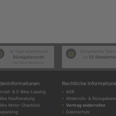
14 Tage kostenloses
Kompetenter Serv
Rückgaberecht
an
22
Standorte
(bei Online-Bestellung)
deninformationen
Rechtliche Information
hrrad- & E-Bike-Leasing
AGB
Bike Kaufberatung
Widerrufs- & Rückgabere
Bike Motor Überblick
Vertrag widerrufen
kepacking
Datenschutz