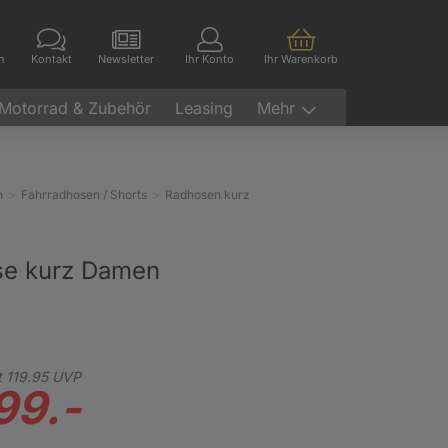
en
Kontakt
Newsletter
Ihr Konto
Ihr Warenkorb
Motorrad & Zubehör
Leasing
Mehr
n
Fahrradhosen / Shorts
Radhosen kurz
se kurz Damen
t
119.
95
UVP
99.-