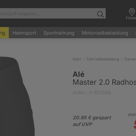
Filial
ung
Heimsport
Sportnahrung
Motorradbekleidung
Start
Fahrradbekleidung
Dame
Alé
Master 2.0 Radho
ArtNr.: P-601566
stat
20.95 € gespart
auf UVP