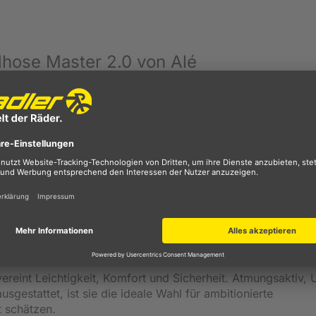
dhose Master 2.0 von Alé
mit der Alé Master 2.0 Damen Fahrradhose kurz. Dank des
t sich die Hose perfekt Deinem Körper an, sitzt angenehm 
ahrgefühl.
der Hose eine präzise Passform und verhindern ein Verrutsc
deale Belüftung sorgen. So bleibst Du auch an heißen Tagen
ung des Stoffes garantiert, dass Du nach Regenfahrten ode
tzbereit bist.
odass Deine Haut optimal geschützt ist. Reflektierende Ele
ei Dämmerung oder schlechten Lichtverhältnissen, was deine
integrierte w4h Sitzpolster sorgt für Komfort auf jedem Satt
uren.
reint Leichtigkeit, Komfort und Sicherheit. Atmungsaktiv, 
sgestattet, ist sie die ideale Wahl für ambitionierte
 schätzen.