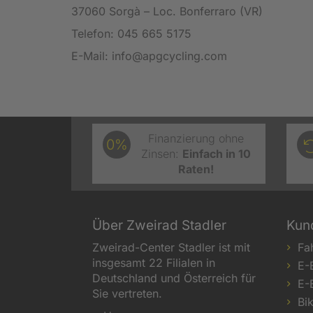
37060 Sorgà – Loc. Bonferraro (VR)
Telefon: 045 665 5175
E-Mail: info@apgcycling.com
Finanzierung ohne
0%
Zinsen:
Einfach in 10
Raten!
Über Zweirad Stadler
Kun
Zweirad-Center Stadler ist mit
Fa
insgesamt 22 Filialen in
E-
Deutschland und Österreich für
E-
Sie vertreten.
Bi