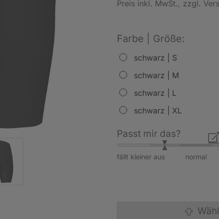
Preis inkl. MwSt.
, zzgl. Ve
Farbe | Größe:
schwarz | S
schwarz | M
schwarz | L
schwarz | XL
Passt mir das?
fällt kleiner aus
normal
Wähle