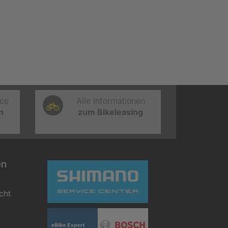
ice
Alle Informationen
n
zum Bikeleasing
en
cht