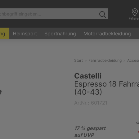
Filial
ung
Heimsport
Sportnahrung
Motorradbekleidung
Start
Fahrradbekleidung
Access
Castelli
Espresso 18 Fahrr
(40-43)
ArtNr.: 601721
s
17 % gespart
auf UVP