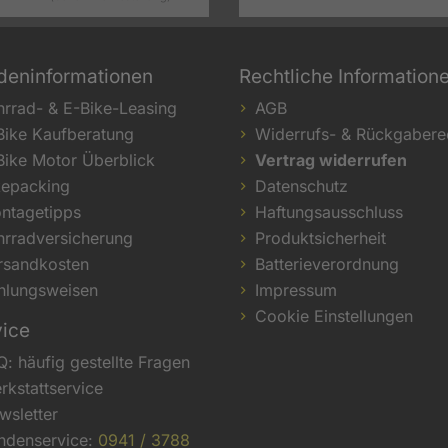
deninformationen
Rechtliche Information
hrrad- & E-Bike-Leasing
AGB
Bike Kaufberatung
Widerrufs- & Rückgabere
Bike Motor Überblick
Vertrag widerrufen
kepacking
Datenschutz
ntagetipps
Haftungsausschluss
hrradversicherung
Produktsicherheit
rsandkosten
Batterieverordnung
hlungsweisen
Impressum
Cookie Einstellungen
vice
Q: häufig gestellte Fragen
rkstattservice
wsletter
ndenservice:
0941 / 3788