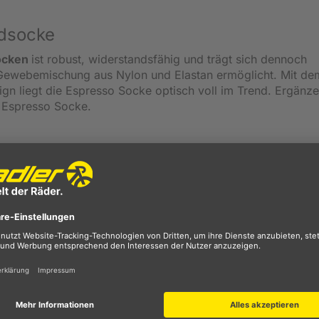
adsocke
Socken
ist robust, widerstandsfähig und trägt sich dennoch
ewebemischung aus Nylon und Elastan ermöglicht. Mit de
n liegt die Espresso Socke optisch voll im Trend. Ergänze
en Espresso Socke.