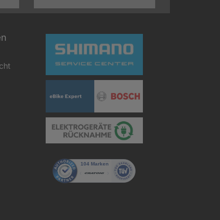
en
cht