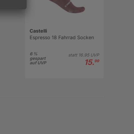
Castelli
Espresso 18 Fahrrad Socken
6 %
statt
16.
95
UVP
gespart
15.
99
auf UVP