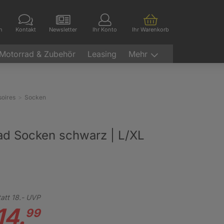
en
Kontakt
Newsletter
Ihr Konto
Ihr Warenkorb
Motorrad & Zubehör
Leasing
Mehr
oires
Socken
ad Socken schwarz | L/XL
tatt
18.-
UVP
14.
99