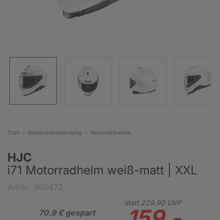
Start
Motorradbekleidung
Motorradhelme
HJC
i71 Motorradhelm weiß-matt | XXL
ArtNr.: 400472
statt
229.
90
UVP
159.-
70.9 € gespart