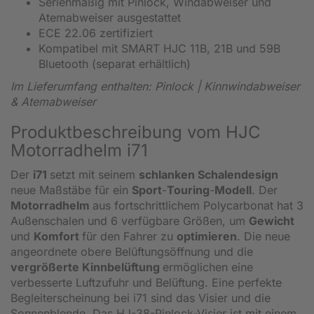
Serienmäßig mit Pinlock, Windabweiser und
Atemabweiser ausgestattet
ECE 22.06 zertifiziert
Kompatibel mit SMART HJC 11B, 21B und 59B
Bluetooth (separat erhältlich)
Im Lieferumfang enthalten: Pinlock | Kinnwindabweiser
& Atemabweiser
Produktbeschreibung vom HJC
Motorradhelm i71
Der
i71
setzt mit seinem
schlanken Schalendesign
neue Maßstäbe für ein
Sport
-
Touring
-
Modell
. Der
Motorradhelm
aus fortschrittlichem Polycarbonat hat 3
Außenschalen und 6 verfügbare Größen, um
Gewicht
und
Komfort
für den Fahrer zu
optimieren
. Die neue
angeordnete obere Belüftungsöffnung und die
vergrößerte Kinnbelüftung
ermöglichen eine
verbesserte Luftzufuhr und Belüftung. Eine perfekte
Begleiterscheinung bei i71 sind das Visier und die
Sonnenblende. Das HJ-38-Pinlock-Visier ist mit einem