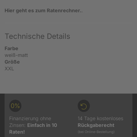
Hier geht es zum Ratenrechner.
.
Technische Details
Farbe
weiß-matt
Größe
XXL
0%
Finanzierung ohne
14 Tage kostenloses
Zinsen:
Einfach in 10
Rückgaberecht
Raten!
(bei Online-Bestellung)