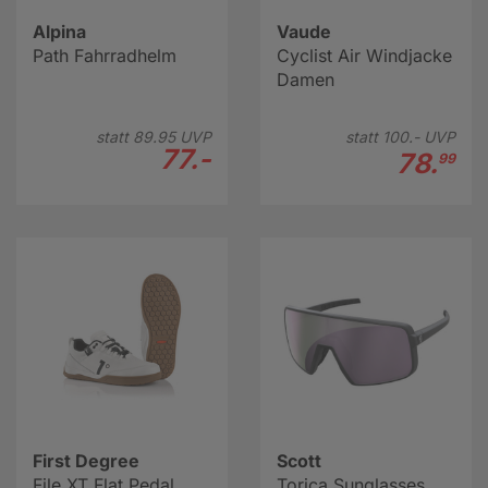
Alpina
Vaude
Path Fahrradhelm
Cyclist Air Windjacke
Damen
statt
89.
95
UVP
statt
100.-
UVP
77.-
78.
99
First Degree
Scott
File XT Flat Pedal
Torica Sunglasses