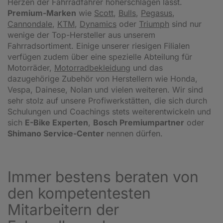
Herzen der Fahrradfahrer höherschlagen lässt.
Premium-Marken
wie
Scott
,
Bulls
,
Pegasus
,
Cannondale
,
KTM
,
Dynamics
oder
Triumph
sind nur
wenige der Top-Hersteller aus unserem
Fahrradsortiment. Einige unserer riesigen Filialen
verfügen zudem über eine spezielle Abteilung für
Motorräder,
Motorradbekleidung
und das
dazugehörige Zubehör von Herstellern wie Honda,
Vespa, Dainese, Nolan und vielen weiteren. Wir sind
sehr stolz auf unsere Profiwerkstätten, die sich durch
Schulungen und Coachings stets weiterentwickeln und
sich
E-Bike Experten
,
Bosch Premiumpartner
oder
Shimano Service-Center
nennen dürfen.
Immer bestens beraten von
den kompetentesten
Mitarbeitern der