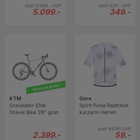
statt
5.499.-
UVP
statt
529.-
UVP
5.099.-
349.-
Versand gratis!
KTM
Gore
Gravelator Elite
Spirit Pulse Radtrikot
Gravel Bike 28" grün
kurzarm Herren
statt
89.
95
UVP
2.399.-
59.-