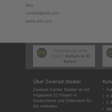
Italy
contact@sidi.com
www.sidi.com
Finanzierung ohne
0%
Zinsen:
Einfach in 10
Raten!
Über Zweirad Stadler
Kun
Zweirad-Center Stadler ist mit
Fa
insgesamt 22 Filialen in
E-
Deutschland und Österreich für
E-
Sie vertreten.
Bi