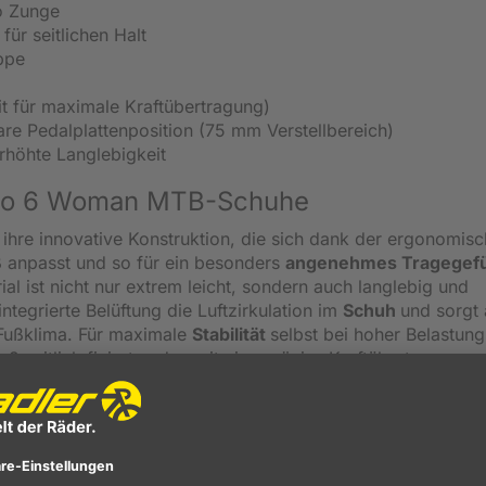
o Zunge
für seitlichen Halt
ppe
eit für maximale Kraftübertragung)
lbare Pedalplattenposition (75 mm Verstellbereich)
rhöhte Langlebigkeit
Ergo 6 Woman MTB-Schuhe
ihre innovative Konstruktion, die sich dank der ergonomisc
 anpasst und so für ein besonders
angenehmes Tragegefü
l ist nicht nur extrem leicht, sondern auch langlebig und
ntegrierte Belüftung die Luftzirkulation im
Schuh
und sorgt
Fußklima. Für maximale
Stabilität
selbst bei hoher Belastung
ß seitlich fixiert und somit eine präzise Kraftübertragung
Fersenkappe wird der Fuß sicher in Position gehalten, wodur
erne Drehverschlusssystem (Dial System) erlaubt eine schne
 Sitz während der gesamten Fahrt. Die hochwertige R2FC
1 steht für
maximale Kraftübertragung
und Effizienz. Dan
 mm Verstellweg lässt sich die Pedalposition individuell anp