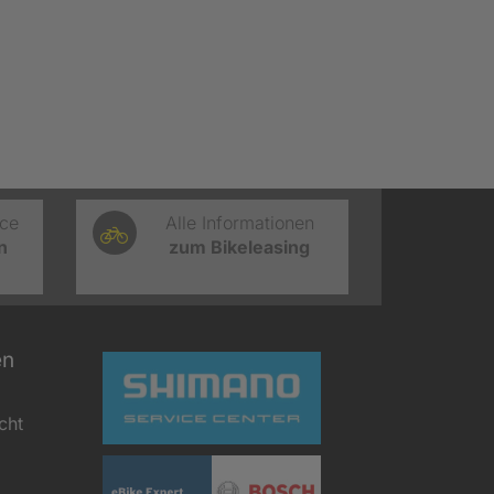
ice
Alle Informationen
n
zum Bikeleasing
en
cht