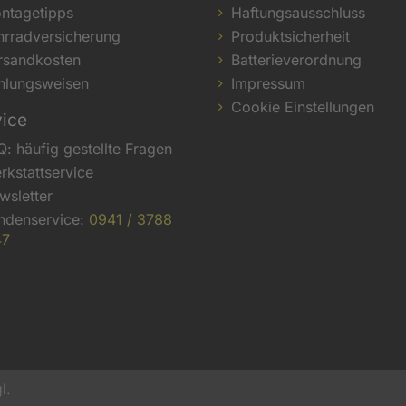
ntagetipps
Haftungsausschluss
hrradversicherung
Produktsicherheit
rsandkosten
Batterieverordnung
hlungsweisen
Impressum
Cookie Einstellungen
vice
Q: häufig gestellte Fragen
rkstattservice
wsletter
ndenservice:
0941 / 3788
47
l.