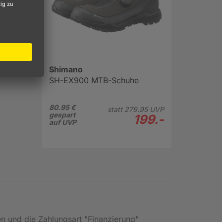
rgen
Shimano
SH-EX900 MTB-Schuhe
80.95 €
statt
279.
95
UVP
gespart
199.-
auf UVP
en und die Zahlungsart "Finanzierung"