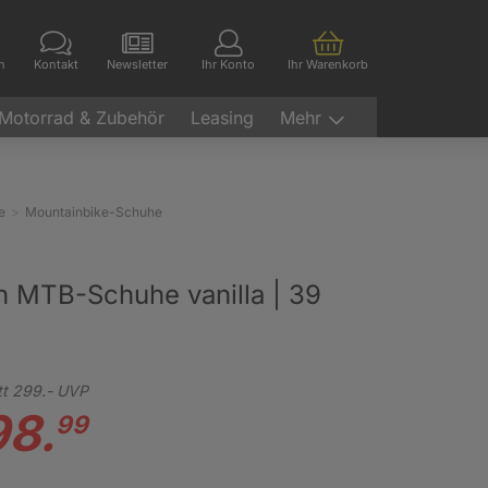
en
Kontakt
Newsletter
Ihr Konto
Ihr Warenkorb
Motorrad & Zubehör
Leasing
Mehr
e
Mountainbike-Schuhe
 MTB-Schuhe vanilla | 39
tt
299.-
UVP
98.
99