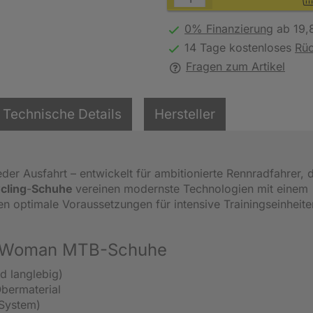
0% Finanzierung
ab 19,
14 Tage kostenloses
Rü
Fragen zum Artikel
Technische Details
Hersteller
eder Ausfahrt – entwickelt für ambitionierte Rennradfahrer, 
cling
-
Schuhe
vereinen modernste Technologien mit einem
ten optimale Voraussetzungen für intensive Trainingseinheit
 6 Woman MTB-Schuhe
d langlebig)
Obermaterial
 System)