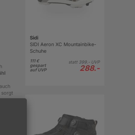
Sidi
SIDI Aeron XC Mountainbike-
Schuhe
111 €
statt
399.-
UVP
gespart
h
288.-
auf UVP
hl
 auch
 sorgt
ch ein
lle,
k des
assen,