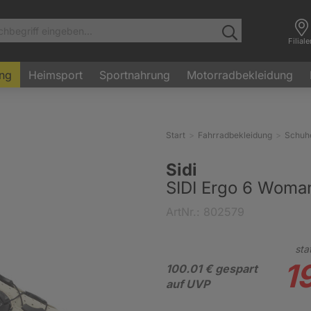
Filial
ung
Heimsport
Sportnahrung
Motorradbekleidung
Start
Fahrradbekleidung
Schuh
Sidi
SIDI Ergo 6 Woman
ArtNr.: 802579
sta
1
100.01 € gespart
auf UVP