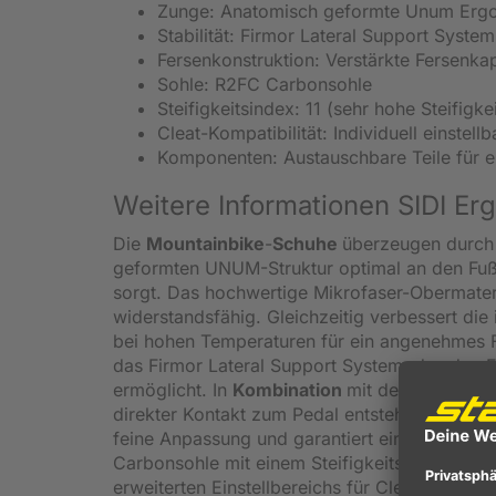
Zunge: Anatomisch geformte Unum Erg
Stabilität: Firmor Lateral Support System 
Fersenkonstruktion: Verstärkte Fersenka
Sohle: R2FC Carbonsohle
Steifigkeitsindex: 11 (sehr hohe Steifigk
Cleat-Kompatibilität: Individuell einstel
Komponenten: Austauschbare Teile für e
Weitere Informationen SIDI 
Die
Mountainbike
-
Schuhe
überzeugen durch 
geformten UNUM-Struktur optimal an den Fuß
sorgt. Das hochwertige Mikrofaser-Obermateria
widerstandsfähig. Gleichzeitig verbessert die i
bei hohen Temperaturen für ein angenehmes 
das Firmor Lateral Support System, das den Fu
ermöglicht. In
Kombination
mit der stabilen 
direkter Kontakt zum Pedal entsteht. Das mod
feine Anpassung und garantiert einen festen
Carbonsohle mit einem Steifigkeitsindex von 1
erweiterten Einstellbereichs für Cleats mit 75