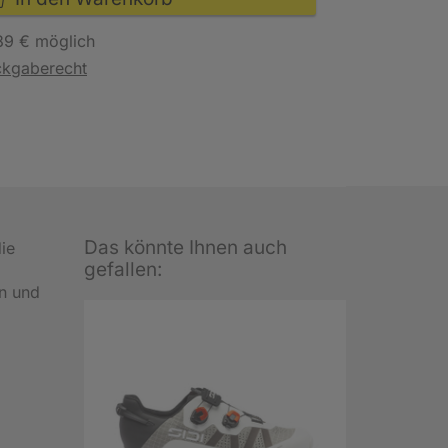
89 € möglich
ckgaberecht
Das könnte Ihnen auch
die
gefallen:
en und