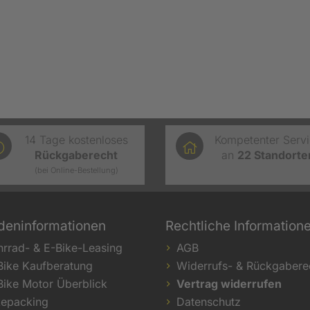
14 Tage kostenloses
Kompetenter Serv
Rückgaberecht
an
22
Standorte
(bei Online-Bestellung)
deninformationen
Rechtliche Information
hrrad- & E-Bike-Leasing
AGB
Bike Kaufberatung
Widerrufs- & Rückgabere
Bike Motor Überblick
Vertrag widerrufen
kepacking
Datenschutz