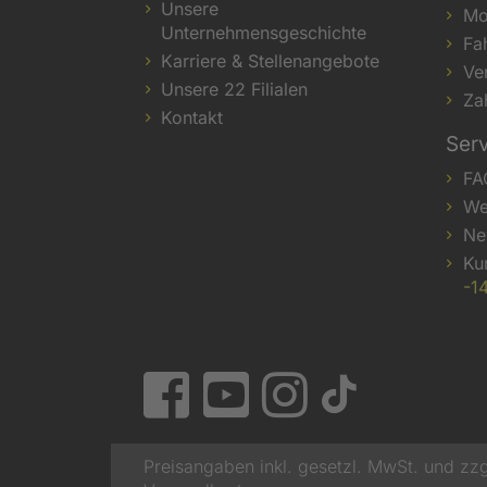
Unsere
Mo
Unternehmensgeschichte
Fa
Karriere & Stellenangebote
Ve
Unsere 22 Filialen
Za
Kontakt
Ser
FA
We
Ne
Ku
-1
Preisangaben inkl. gesetzl. MwSt. und zzg