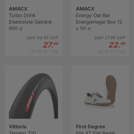
AMACX
AMACX
Turbo Drink
Energy Oat Bar
Elektrolyte Getränk
Energieriegel Box 12
850 g
x 50 g
statt
34.
95
UVP
statt
27.
95
UVP
27.
22.
99
99
32,93 € / 1 kg
38,32 € / 1 kg
Vittoria
First Degree
Terreno T10
File XT Flat Pedal