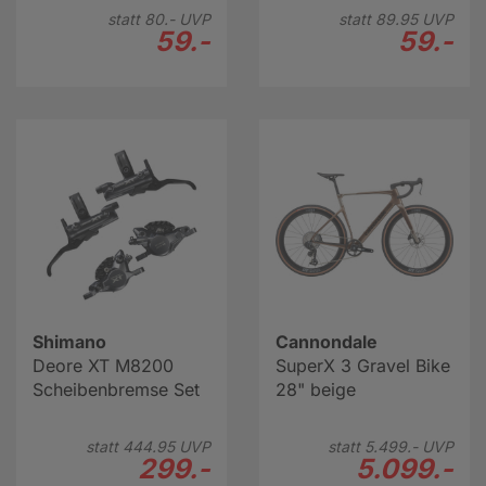
statt
80.-
UVP
statt
89.
95
UVP
59.-
59.-
Shimano
Cannondale
Deore XT M8200
SuperX 3 Gravel Bike
Scheibenbremse Set
28" beige
statt
444.
95
UVP
statt
5.499.-
UVP
299.-
5.099.-