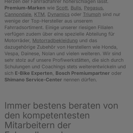
Herzen der Fahrradfahrer höherschlagen lässt.
Premium-Marken
wie
Scott
,
Bulls
,
Pegasus
,
Cannondale
,
KTM
,
Dynamics
oder
Triumph
sind nur
wenige der Top-Hersteller aus unserem
Fahrradsortiment. Einige unserer riesigen Filialen
verfügen zudem über eine spezielle Abteilung für
Motorräder,
Motorradbekleidung
und das
dazugehörige Zubehör von Herstellern wie Honda,
Vespa, Dainese, Nolan und vielen weiteren. Wir sind
sehr stolz auf unsere Profiwerkstätten, die sich durch
Schulungen und Coachings stets weiterentwickeln und
sich
E-Bike Experten
,
Bosch Premiumpartner
oder
Shimano Service-Center
nennen dürfen.
Immer bestens beraten von
den kompetentesten
Mitarbeitern der