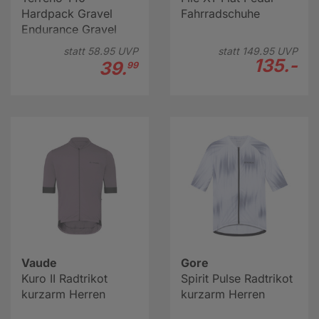
Hardpack Gravel
Fahrradschuhe
Endurance Gravel
Reifen 28"
statt
58.
95
UVP
statt
149.
95
UVP
135.-
39.
99
Vaude
Gore
Kuro II Radtrikot
Spirit Pulse Radtrikot
kurzarm Herren
kurzarm Herren