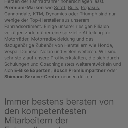
Herzen der Fahrradfahrer höherschlagen lässt.
Premium-Marken
wie
Scott
,
Bulls
,
Pegasus
,
Cannondale
,
KTM
,
Dynamics
oder
Triumph
sind nur
wenige der Top-Hersteller aus unserem
Fahrradsortiment. Einige unserer riesigen Filialen
verfügen zudem über eine spezielle Abteilung für
Motorräder,
Motorradbekleidung
und das
dazugehörige Zubehör von Herstellern wie Honda,
Vespa, Dainese, Nolan und vielen weiteren. Wir sind
sehr stolz auf unsere Profiwerkstätten, die sich durch
Schulungen und Coachings stets weiterentwickeln und
sich
E-Bike Experten
,
Bosch Premiumpartner
oder
Shimano Service-Center
nennen dürfen.
Immer bestens beraten von
den kompetentesten
Mitarbeitern der