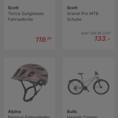
Scott
Scott
Torica Sunglasses
Gravel Pro MTB
Fahrradbrille
Schuhe
statt
149.
95
UVP
133.-
119.
95
Alpina
Bulls
Paranus Fahrradhelm
Hannah Damen