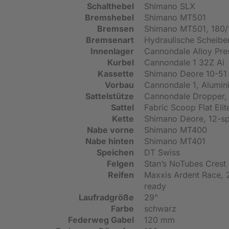
Schalthebel
Shimano SLX
Bremshebel
Shimano MT501
Bremsen
Shimano MT501, 180
Bremsenart
Hydraulische Scheib
Innenlager
Cannondale Alloy Pres
Kurbel
Cannondale 1 32Z Ai
Kassette
Shimano Deore 10-51
Vorbau
Cannondale 1, Alumin
Sattelstütze
Cannondale Dropper, 
Sattel
Fabric Scoop Flat Elit
Kette
Shimano Deore, 12-s
Nabe vorne
Shimano MT400
Nabe hinten
Shimano MT401
Speichen
DT Swiss
Felgen
Stan’s NoTubes Crest 
Reifen
Maxxis Ardent Race, 2
ready
Laufradgröße
29"
Farbe
schwarz
Federweg Gabel
120 mm