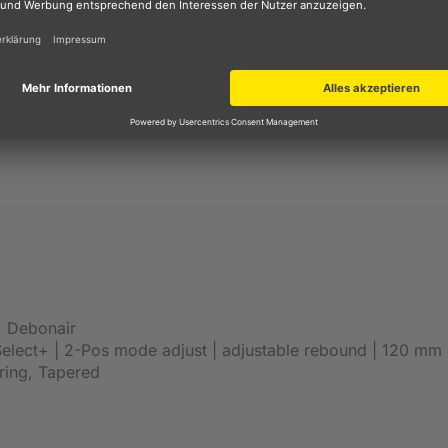
inen Monatsraten. Einfach Artikel auswählen, zur Kasse geh
ßlich für den Kreditgeber BNP Paribas S.A. Niederlassung 
ierung
, Debonair
elect+ | 2-Pos mode adjust | adjustable rebound | 120 m
ring, Tapered