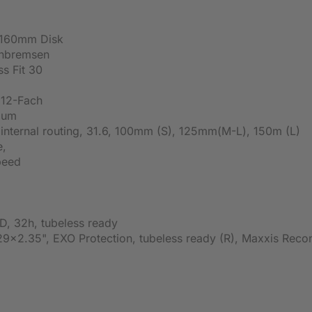
/160mm Disk
enbremsen
s Fit 30
 12-Fach
ium
internal routing, 31.6, 100mm (S), 125mm(M-L), 150m (L)
e,
peed
D, 32h, tubeless ready
9x2.35", EXO Protection, tubeless ready (R), Maxxis Reco