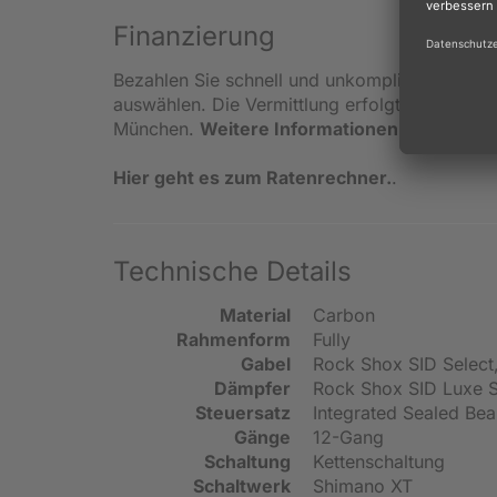
Finanzierung
Bezahlen Sie schnell und unkompliziert in kle
auswählen. Die Vermittlung erfolgt ausschlie
München.
Weitere Informationen zur Finanz
Hier geht es zum Ratenrechner.
.
Technische Details
Material
Carbon
Rahmenform
Fully
Gabel
Rock Shox SID Select
Dämpfer
Rock Shox SID Luxe S
Steuersatz
Integrated Sealed Bea
Gänge
12-Gang
Schaltung
Kettenschaltung
Schaltwerk
Shimano XT