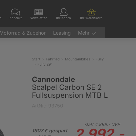
en
Kontakt
Newsletter
Ihr Konto
Ihr Warenkorb
Motorrad & Zubehör
Leasing
Mehr
Start
Fahrrad
Mountainbikes
Fully
Fully 29"
Cannondale
Scalpel Carbon SE 2
Fullsuspension MTB L
ArtNr.: 93750
statt
4.899.-
UVP
2.992.-
1907 € gespart