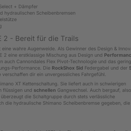
Select + Dämpfer
nd hydraulischen Scheibenbremsen
lstütze
g
 - Bereit für die Trails
st eine wahre Augenweide. Als Gewinner des Design & Innov
SE 2 eine erstklassige Mischung aus Design und
Performan
ern auch Cannondales Flex Pivot-Technologie und das gerin
rungs-Performance. Die
RockShox
Sid
Federgabel und der
erschaffen dir ein unvergessliches Fahrgefühl.
imano XT Kettenschaltung. Sie liefert auch in schwierigen
n flüssigen und
schnellen
Gangwechsel. Auch bergauf, also
, überzeugt die Schaltgruppe durch stets verlässliche
ch die hydraulische Shimano Scheibenbremse gegeben, die