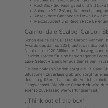
RockShox Sid Federgabel und Sid Luxe 
Shimano XT 12-Gang Kettenschaltung u
Absenkbare Cannondale Down Low Satte
Maxxis Ardent und Recon Race Bereifun
Cannondale Scalpel Carbon SE 2
Schon alleine der BallisTec Carbon Rahmen i
Awards des Jahres 2021, bietet das Scalpel 
Nicht nur die 120 Millimeter Federweg, sond
Gewicht sorgen für eine hervorragende Fede
Luxe
Select
+
Dämpfer aus demselben Hause v
Für den nötigen Vortrieb sorgt die 12-Gang Sh
Situationen
zuverlässig
ab und sorgt für eine
deutlich größerer Last auf die Antriebseinheit
Gangwechsel. Die nötige
Sicherheit
wird dur
ebenso zuverlässig wie wartungsarm ist.
,,Think out of the box''