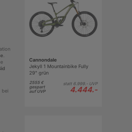
ation
ce
.
Cannondale
ge
Jekyll 1 Mountainbike Fully
Sid
29" grün
2555 €
statt
6.999.-
UVP
gespart
4.444.-
 bei
auf UVP