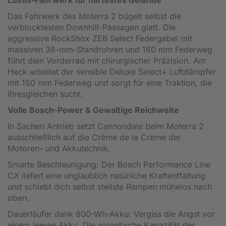
Luxus-Fahrwerk für härtestes Gelände
Das Fahrwerk des Moterra 2 bügelt selbst die
verblocktesten Downhill-Passagen glatt. Die
aggressive RockShox ZEB Select Federgabel mit
massiven 38-mm-Standrohren und 160 mm Federweg
führt dein Vorderrad mit chirurgischer Präzision. Am
Heck arbeitet der sensible Deluxe Select+ Luftdämpfer
mit 150 mm Federweg und sorgt für eine Traktion, die
ihresgleichen sucht.
Volle Bosch-Power & Gewaltige Reichweite
In Sachen Antrieb setzt Cannondale beim Moterra 2
ausschließlich auf die Crème de la Crème der
Motoren- und Akkutechnik.
Smarte Beschleunigung: Der Bosch Performance Line
CX liefert eine unglaublich natürliche Kraftentfaltung
und schiebt dich selbst steilste Rampen mühelos nach
oben.
Dauerläufer dank 800-Wh-Akku: Vergiss die Angst vor
einem leeren Akku. Die gigantische Kapazität des