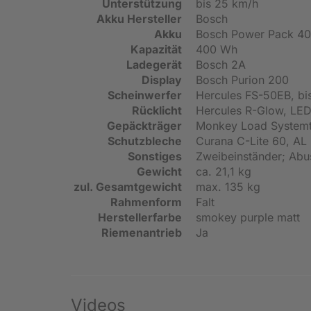
Unterstützung
bis 25 km/h
Akku Hersteller
Bosch
Akku
Bosch Power Pack 4
Kapazität
400 Wh
Ladegerät
Bosch 2A
Display
Bosch Purion 200
Scheinwerfer
Hercules FS-50EB, bi
Rücklicht
Hercules R-Glow, LE
Gepäckträger
Monkey Load Systemt
Schutzbleche
Curana C-Lite 60, AL
Sonstiges
Zweibeinständer; Abu
Gewicht
ca. 21,1 kg
zul. Gesamtgewicht
max. 135 kg
Rahmenform
Falt
Herstellerfarbe
smokey purple matt
Riemenantrieb
Ja
Videos