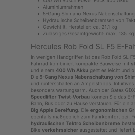
400 Wh Bosch Power Pack 400 Akku
Aluminiumrahmen
5-Gang Shimano Nexus Nabenschaltung
Hydraulische Scheibenbremsen von Tek
Gewicht lt. Hersteller: ca. 21,1 kg
Zulässiges Gesamtgewicht: max. 135 kg
Hercules Rob Fold SL F5 E-Fal
In wenigen Handgriffen ist das Rob Fold SL 
Fahrrad kombiniert kompakte Bauweise mit
s
und einem
400 Wh Akku
geht es leicht und 
Die
5-Gang Nexus Nabenschaltung von Sh
und runterschalten an Ampelstopps. Intuitives
besonders wartungsarm. Auch der Gates GDX
Speedlifter Twist-Vorbau
können Sie das E-F
Bahn, Bus oder zu Hause verstauen. Für ein 
Big Apple Bereifung
. Die
ergonomischen Gri
ebenfalls maßgeblich zum Fahrkomfort bei. Für
hydraulischen Tektro Scheibenbreme
beste
Bike
verkehrssicher
ausgestattet und liefert