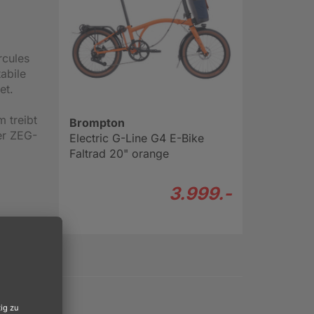
rcules
abile
et.
 treibt
Brompton
er ZEG-
Electric G-Line G4 E-Bike
Faltrad 20" orange
3.999.-