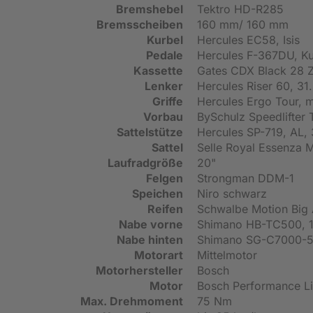
Bremshebel
Tektro HD-R285
Bremsscheiben
160 mm/ 160 mm
Kurbel
Hercules EC58, Isis
Pedale
Hercules F-367DU, Kun
Kassette
Gates CDX Black 28 Z
Lenker
Hercules Riser 60, 3
Griffe
Hercules Ergo Tour, m
Vorbau
BySchulz Speedlifter 
Sattelstütze
Hercules SP-719, AL
Sattel
Selle Royal Essenza 
Laufradgröße
20"
Felgen
Strongman DDM-1
Speichen
Niro schwarz
Reifen
Schwalbe Motion Big
Nabe vorne
Shimano HB-TC500, 1
Nabe hinten
Shimano SG-C7000-5D
Motorart
Mittelmotor
Motorhersteller
Bosch
Motor
Bosch Performance L
Max. Drehmoment
75 Nm