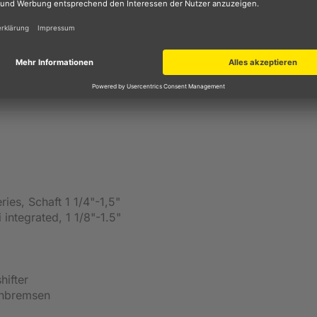
inen Monatsraten. Einfach Artikel auswählen, zur Kasse geh
ßlich für den Kreditgeber BNP Paribas S.A. Niederlassung 
ierung
ries, Schaft 1 1/4"-1,5"
integrated, 1 1/8"-1.5"
ifter
enbremsen