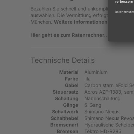
Bezahlen Sie schnell und unkompliziert in kle
auswählen. Die Vermittlung erfolgt ausschlie
München.
Weitere Informationen zur Finanz
Hier geht es zum Ratenrechner.
.
Technische Details
Material
Aluminium
Farbe
lila
Gabel
Carbon starr, eFold Se
Steuersatz
Acros AZF-1383, semi 
Schaltung
Nabenschaltung
Gänge
5-Gang
Schaltwerk
Shimano Nexus
Schalthebel
Shimano Nexus Revosh
Bremsenart
Hydraulische Scheib
Bremsen
Tektro HD-R285