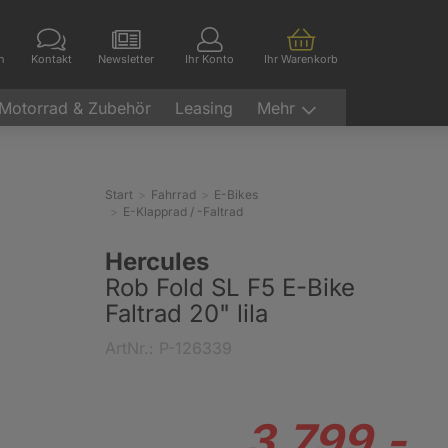
en
Kontakt
Newsletter
Ihr Konto
Ihr Warenkorb
Motorrad & Zubehör
Leasing
Mehr
Start
Fahrrad
E-Bikes
E-Klapprad / -Faltrad
Hercules
Rob Fold SL F5 E-Bike
Faltrad 20" lila
ArtNr.: P-126339
3.799.-