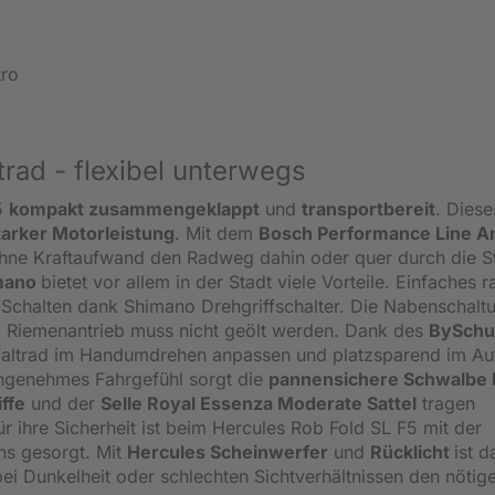
tro
trad - flexibel unterwegs
F5
kompakt zusammengeklappt
und
transportbereit
. Diese
tarker Motorleistung
. Mit dem
Bosch Performance Line An
ohne Kraftaufwand den Radweg dahin oder quer durch die S
imano
bietet vor allem in der Stadt viele Vorteile. Einfaches r
 Schalten dank Shimano Drehgriffschalter. Die Nabenschaltu
 Riemenantrieb muss nicht geölt werden. Dank des
BySchu
altrad im Handumdrehen anpassen und platzsparend im Au
angenehmes Fahrgefühl sorgt die
pannensichere Schwalbe 
ffe
und der
Selle Royal Essenza Moderate Sattel
tragen
 ihre Sicherheit ist beim Hercules Rob Fold SL F5 mit der
ns gesorgt. Mit
Hercules Scheinwerfer
und
Rücklicht
ist d
 bei Dunkelheit oder schlechten Sichtverhältnissen den nötig