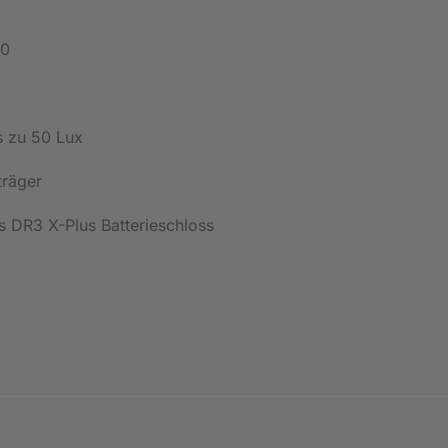
00
s zu 50 Lux
D
räger
s DR3 X-Plus Batterieschloss