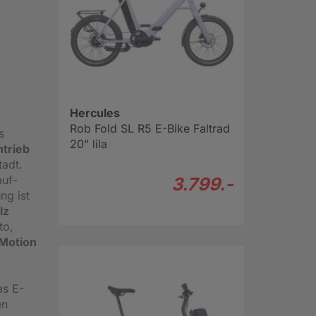
Hercules
Rob Fold SL R5 E-Bike Faltrad
s
20" lila
trieb
tadt.
auf-
3.799.-
ng ist
lz
to,
Motion
as E-
en